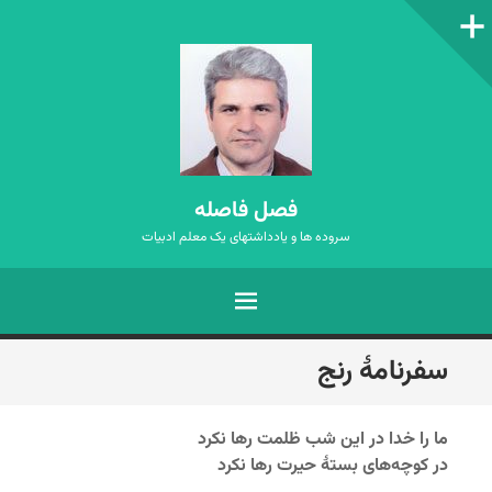
ستون‌کناری
فصل فاصله
سروده ها و یادداشتهای یک معلم ادبیات
فهرست
رفتن
سفرنامۀ رنج
به
نوشته‌ها
ما را خدا در این شب ظلمت رها نکرد
در کوچه‌های بستۀ حیرت رها نکرد