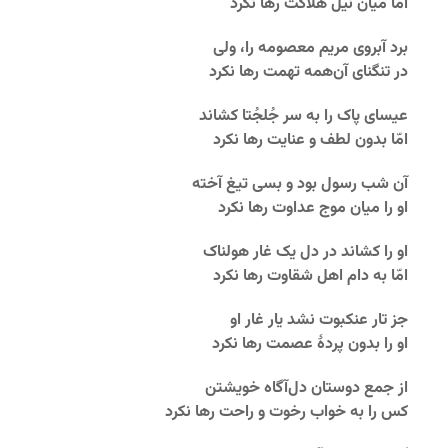
امّا میان نیل هلاکت رها نکرد
برد آبروی مریم معصومه را، ولی
در تنگنای آن‌همه تهمت رها نکرد
عیسای پاک را به سر جُلجُتا کشاند
امّا بدون لطف و عنایت رها نکرد
آن شب رسول بود و بسی تیغ آخته
او را میان موج عداوت رها نکرد
او را کشاند در دل یک غار هولناک
امّا به دام اهل شقاوت رها نکرد
جز ‌تار عنکبوت نشد یار غار او
او را بدون پردۀ عصمت رها نکرد
از جمع دوستان دل‌آگاه خویشتن
کس را به خواب رخوت و راحت رها نکرد