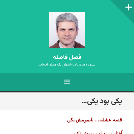
ستون‌کناری
فصل فاصله
سروده ها و یادداشتهای یک معلم ادبیات
فهرست
رفتن
یکی بود یکی…
به
نوشته‌ها
قصه عشقه… ناتمومش نکن
آفتاب زرد لب بومش نکن