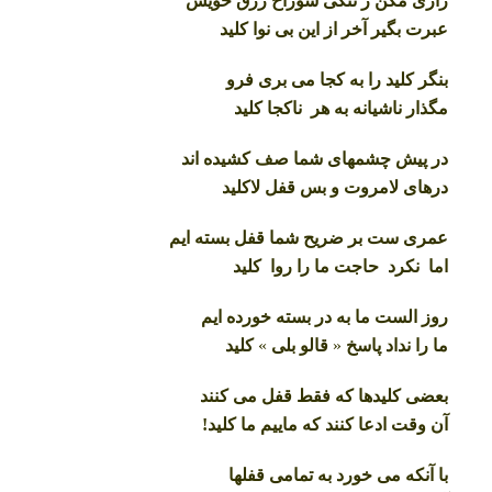
زاری مکن ز تنگی سوراخ رزق خویش
عبرت بگیر آخر از این بی نوا کلید
بنگر کلید را به کجا می بری فرو
مگذار ناشیانه به هر ناکجا کلید
در پیش چشمهای شما صف کشیده اند
درهای لامروت و بس قفل لاکلید
عمری ست بر ضریح شما قفل بسته ایم
اما نکرد حاجت ما را روا کلید
روز الست ما به در بسته خورده ایم
ما را نداد پاسخ
«
قالو بلی
»
کلید
بعضی کلیدها که فقط قفل می کنند
آن وقت ادعا کنند که ماییم ما کلید!
با آنکه می خورد به تمامی قفلها