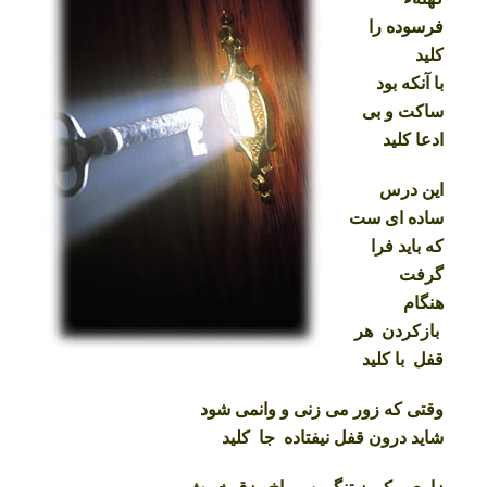
فرسوده را
کلید
با آنکه بود
ساکت و بی
ادعا کلید
این درس
ساده ای ست
که باید فرا
گرفت
هنگام
بازکردن هر
قفل با کلید
وقتی که زور می زنی و وانمی شود
شاید درون قفل نیفتاده جا کلید