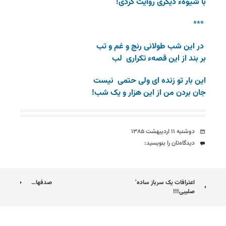
با شیوهء دیگری روایت کردی!
***
در این شب طولانی رنج و غم و تب
بر بند از این قصهء تکراری لب
این بار تو زنده ای ولی حتمی نیست
جان بردن من از این هزار و یک شب!
تاریخ
دوشنبه ۱۱ اردیبهشت ۱۳۸۵
دیدگاه‌ها
دیدگاه‌تان را بنویسید:
ناوبری
اعترافات یک سرباز ساده’
صدفها…
صلیبی!!!
نوشته