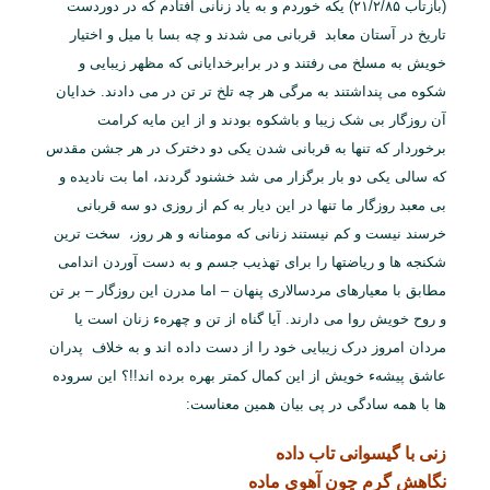
(بازتاب ۲۱/۲/۸۵) یکه خوردم و به یاد زنانی افتادم که در دوردست
تاریخ در آستان معابد قربانی می شدند و چه بسا با میل و اختیار
خویش به مسلخ می رفتند و در برابرخدایانی که مظهر زیبایی و
شکوه می پنداشتند به مرگی هر چه تلخ تر تن در می دادند. خدایان
آن روزگار بی شک زیبا و باشکوه بودند و از این مایه کرامت
برخوردار که تنها به قربانی شدن یکی دو دخترک در هر جشن مقدس
که سالی یکی دو بار برگزار می شد خشنود گردند، اما بت نادیده و
بی معبد روزگار ما تنها در این دیار به کم از روزی دو سه قربانی
خرسند نیست و کم نیستند زنانی که مومنانه و هر روز، سخت ترین
شکنجه ها و ریاضتها را برای تهذیب جسم و به دست آوردن اندامی
مطابق با معیارهای مردسالاری پنهان – اما مدرن این روزگار – بر تن
و روح خویش روا می دارند. آیا گناه از تن و چهرهء زنان است یا
مردان امروز درک زیبایی خود را از دست داده اند و به خلاف پدران
عاشق پیشهء خویش از این کمال کمتر بهره برده اند!!؟ این سروده
ها با همه سادگی در پی بیان همین معناست:
زنی با گیسوانی تاب داده
نگاهش گرم چون آهوی ماده