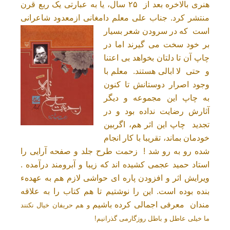
هنری بالاخره بعد از ۲۵ س
ال، یا به عبارتی یک ربع قرن
منتشر کرد. جناب علی معلم دامغانی ازمعدود
شاعرانی
است که در سرودن
شعر بسیار
بر خود سخت می گیرند اما در
چاپ آن تا دلتان
بخواهد بی اعتنا
و حتی لا ابالی هستند. معلم با
وجود اصرار دوستانش تا کنون
به چاپ این مجموعه و دیگر
آثارش رضایت نداده بود و در
تجدید چاپ این اثر هم، اگربین
خودمان بماند، تقریبا با کار انجام
شده رو به رو شد ! زحمت طرح جلد و صفحه آرایی را
استاد حمید عجمی کشیده اند که زیبا و آبرومند درآمده .
ویرایش اثر و افزودن پاره ای حواشی لازم هم به عهدهء
بنده بوده است. این را نوشتیم تا هم کتاب را به علاقه
مندان معرفی اجمالی کرده باشیم
و هم حریفان خیال نکنند
ما خیلی عاطل و باطل روزگارمی گذرانیم!