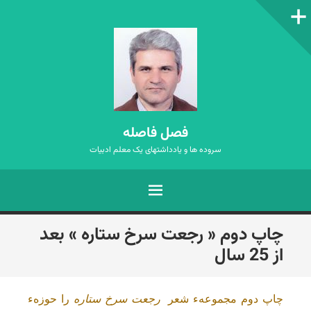
ستون‌کناری
فصل فاصله
سروده ها و یادداشتهای یک معلم ادبیات
فهرست
رفتن
چاپ دوم « رجعت سرخ ستاره » بعد
به
از 25 سال
نوشته‌ها
چاپ دوم مجموعهء شعر
رجعت سرخ
ستاره
را حوزهء