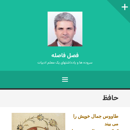
ستون‌کناری
فصل فاصله
سروده ها و یادداشتهای یک معلم ادبیات
فهرست
رفتن
حافظ
به
نوشته‌ها
طاووس جمال خویش را
می بیند