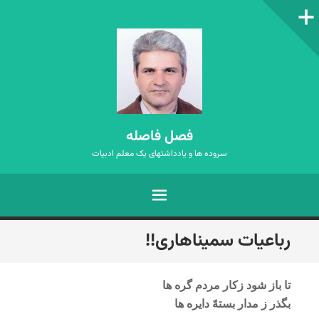
ستون‌کناری
فصل فاصله
سروده ها و یادداشتهای یک معلم ادبیات
فهرست
رفتن
رباعیات سمیناهاری!!
به
نوشته‌ها
تا باز شود زکار مردم گره ها
بگذر ز مدار بستهّ دایره ها