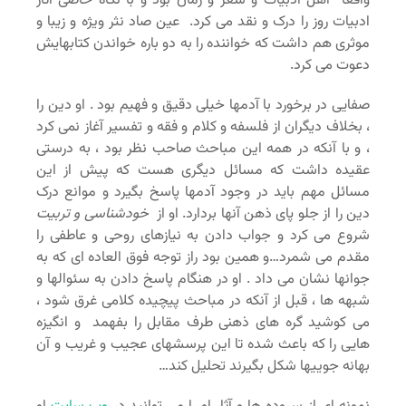
واقعا اهل ادبیات و شعر و رمان بود و با نگاه خاصی آثار
ادبیات روز را درک و نقد می کرد. عین صاد نثر ویژه و زیبا و
موثری هم داشت که خواننده را به دو باره خواندن کتابهایش
دعوت می کرد.
صفایی در برخورد با آدمها خیلی دقیق و فهیم بود . او دین را
، بخلاف دیگران از فلسفه و کلام و فقه و تفسیر آغاز نمی کرد
، و با آنکه در همه این مباحث صاحب نظر بود ، به درستی
عقیده داشت که مسائل دیگری هست که پیش از این
مسائل مهم باید در وجود آدمها پاسخ بگیرد و موانع درک
دین را از جلو پای ذهن آنها بردارد. او از
خودشناسی و تربیت
شروع می کرد و جواب دادن به نیازهای روحی و عاطفی را
مقدم می شمرد…و همین بود راز توجه فوق العاده ای که به
جوانها نشان می داد . او در هنگام پاسخ دادن به سئوالها و
شبهه ها ، قبل از آنکه در مباحث پیچیده کلامی غرق شود ،
می کوشید گره های ذهنی طرف مقابل را بفهمد و انگیزه
هایی را که باعث شده تا این پرسشهای عجیب و غریب و آن
بهانه جوییها شکل بگیرند تحلیل کند…