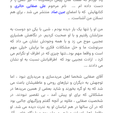
یاد آوردم که هفت سال پیش درسحرگاه ۲۱ تیر کسی را از
دست داده ام …. نام مرحوم
علی
صفایی حائری
و
کتابهایش که با امضای
عین صاد
منتشر می شد ، برای هم
نسلان من آشناست. ..
من او را تنها یک بار دیده بودم ، شبی با یکی دو دوست به
منزلشان رفتیم و با او صحبت کردیم. در نگاهش هشیاری
عجیبی موج می زد و با همه وجودش نشان می داد که
سرنوشت ما و حل مشکلات فکری ما برایش خیلی مهم
است و واقعا مهم بود…تنها چیزی که در اطراف او نگرانم می
کرد ، ارادت عجیبی بود که اطرافیانش نسبت به او نشان
می دادند ….
آقای صفایی شخصا اهل مریدسازی و مریدبازی نبود ، اما
توجهش به دیگران و نیازهای روحی و عاطفیشان باعث می
شد که به او گره بخورند و شاید بعضی از همین مریدها در
مشکلاتی که برای او پیش آمد ، بی تقصیر نبودند. در
شخصیت صفایی ، علاوه بر آنچه گفتم ویژگیهای جالبی بود
که در آن سالها در هم لباسان او به ندرت دیده می شد. او