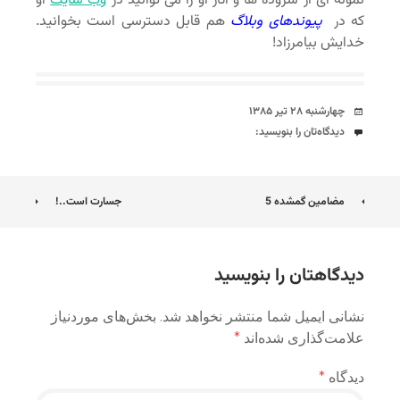
نمونه ای از سروده ها و آثار او را می توانید در
وب سایت
او
که در
پیوندهای وبلاگ
هم قابل دسترسی است بخوانید.
خدایش بیامرزاد!
تاریخ
چهارشنبه ۲۸ تیر ۱۳۸۵
دیدگاه‌ها
دیدگاه‌تان را بنویسید:
ناوبری
مضامین گمشده 5
جسارت است..!
نوشته
دیدگاهتان را بنویسید
نشانی ایمیل شما منتشر نخواهد شد.
بخش‌های موردنیاز
علامت‌گذاری شده‌اند
*
دیدگاه
*