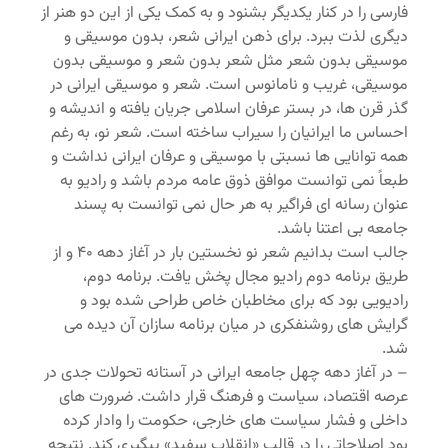
فارسی را در کنار یکدیگر بشنود و به کمک یکی از این دو هنر از
دیگری لذت ببرد. برای ذهن ایرانی شعر، بدون موسیقی و
موسیقی بدون شعر مثل شعر بدون شعر و موسیقی بدون
موسیقی، غریب و نامانوس است. شعر و موسیقی ایرانی در
گذر قرن ها، در بستر عرفان اسلامی جریان یافته و اندیشه و
احساس ما ایرانیان را سیراب ساخته است. شعر نو، به رغم
همه توانایی ها نسبتی با موسیقی و عرفان ایرانی نداشت و
طبعاً نمی توانست موافق ذوق عامه مردم باشد و رادیو به
عنوان رسانه ای فراگیر به هر حال نمی توانست به پسند
جامعه بی اعتنا باشد.
جالب است بدانیم شعر نو نخستین بار در آغاز دهه ۴۰ و از
طریق برنامه دوم رادیو مجال پخش یافت. برنامه دوم،
رادیویی بود که برای مخاطبان خاص طراحی شده بود و
گرایش های روشنفکری در میان برنامه سازان آن دیده می
شد.
– در آغاز دهه چهل جامعه ایرانی در آستانه تحولات جدی در
عرصه اقتصاد، سیاست و فرهنگ قرار داشت. ضرورت های
داخلی و فشار سیاست های خارجی، حکومت را وادار کرده
بود اصلاحاتی را در قالب «انقلاب سفید» پیگیری کند. نتیجه