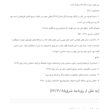
بی جهت نیست اگر ناله و فریاد کنند
(محجوب: ۱۸۱)
۲- «نیما تعریف می کرد، در کنگره نویسندگان (سال ۱۳۲۵) وقتی شعر می خواند بدیع الزمان فروزانفر را دیده بود
که زیر میز رفته و می خندد.
فروزانفر گفت: چطور این مرد نمی فهمد که شعرش وزن و قافیه ندارد!؟»
(جلالی، پندری، ۱۳۷۰ ، ۵۲)
۳- با گذشت سال های طولانی، کمتر شعر نویی را می توان یافت که در دستگاه های موسیقی ایران با موفقیت
اجرا شده باشد. نیما خود به این نقیصه اقرار داشت. او روزی با تعریض به یکی از مخالفان خود- علی دشتی-
گفته بود: «آری شعر مرا نمی توان در مایه «دشتی» خواند!»
منابع:
۱- اسنادی از تاریخچه رادیو در ایران، سازمان چاپ و انتشارات وزارت فرهنگ و ارشاد اسلامی، چاپ اول، ۱۳۷۹
۲- شمس لنگرودی، محمد، تاریخ تحلیلی شعر نو، نشر مرکز، ۱۳۷۸
۳- محجوب، محمدجعفر، تحقیق در احوال و آثار و اشعار ایرج میرزا.
۴- جلالی پندری، یدالله، گزیده اشعار نیما یوشیج، انتشارات مروارید، ۱۳۷۰
(به نقل از روزنامه شرق۲۲/۳/۸۵)