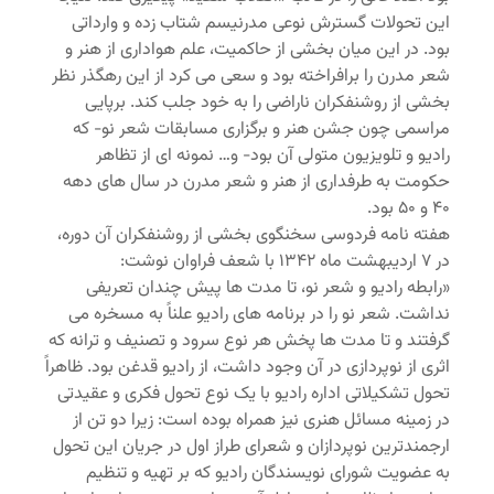
این تحولات گسترش نوعی مدرنیسم شتاب زده و وارداتی
بود. در این میان بخشی از حاکمیت، علم هواداری از هنر و
شعر مدرن را برافراخته بود و سعی می کرد از این رهگذر نظر
بخشی از روشنفکران ناراضی را به خود جلب کند. برپایی
مراسمی چون جشن هنر و برگزاری مسابقات شعر نو- که
رادیو و تلویزیون متولی آن بود- و… نمونه ای از تظاهر
حکومت به طرفداری از هنر و شعر مدرن در سال های دهه
۴۰ و ۵۰ بود.
هفته نامه فردوسی سخنگوی بخشی از روشنفکران آن دوره،
در ۷ اردیبهشت ماه ۱۳۴۲ با شعف فراوان نوشت:
«رابطه رادیو و شعر نو، تا مدت ها پیش چندان تعریفی
نداشت. شعر نو را در برنامه های رادیو علناً به مسخره می
گرفتند و تا مدت ها پخش هر نوع سرود و تصنیف و ترانه که
اثری از نوپردازی در آن وجود داشت، از رادیو قدغن بود. ظاهراً
تحول تشکیلاتی اداره رادیو با یک نوع تحول فکری و عقیدتی
در زمینه مسائل هنری نیز همراه بوده است: زیرا دو تن از
ارجمندترین نوپردازان و شعرای طراز اول در جریان این تحول
به عضویت شورای نویسندگان رادیو که بر تهیه و تنظیم