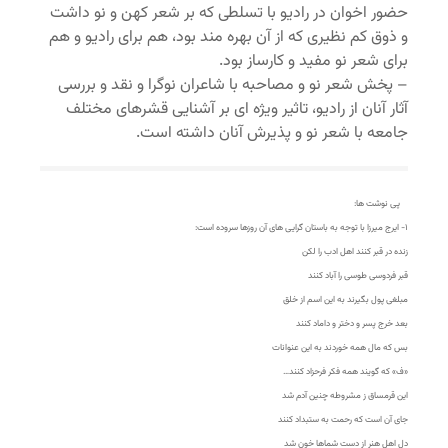
حضور اخوان در رادیو با تسلطی که بر شعر کهن و نو داشت
و ذوق کم نظیری که از آن بهره مند بود، هم برای رادیو و هم
برای شعر نو مفید و کارساز بود.
– پخش شعر نو و مصاحبه با شاعران نوگرا و نقد و بررسی
آثار آنان از رادیو، تاثیر ویژه ای بر آشنایی قشرهای مختلف
جامعه با شعر نو و پذیرش آنان داشته است.
پی نوشت ها:
۱- ایرج میرزا با توجه به باستان گرایی های آن روزها سروده است:
زنده در قبر کنند اهل ادب را لکن
قبر فردوسی طوسی را آباد کنند
مبلغی پول بگیرند به این اسم از خلق
بعد خرج پسر و دختر و داماد کنند
بس که مال همه خوردند به این عنوانات
«ف» که گویند همه فکر فرحزاد کنند…
این قرمساق ز مشروطه چنین آدم شد
جای آن است که رحمت به ستبداد کنند
دل اهل هنر از دست شماها خون شد