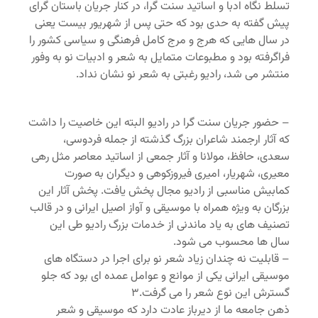
تسلط نگاه ادبا و اساتید سنت گرا، در کنار جریان باستان گرای
پیش گفته به حدی بود که حتی پس از شهریور بیست یعنی
در سال هایی که هرج و مرج کامل فرهنگی و سیاسی کشور را
فراگرفته بود و مطبوعات متمایل به شعر و ادبیات نو به وفور
منتشر می شد، رادیو رغبتی به شعر نو نشان نداد.
– حضور جریان سنت گرا در رادیو البته این خاصیت را داشت
که آثار ارجمند شاعران بزرگ گذشته از جمله فردوسی،
سعدی، حافظ، مولانا و آثار جمعی از اساتید معاصر مثل رهی
معیری، شهریار، امیری فیروزکوهی و دیگران به صورت
کمابیش مناسبی از رادیو مجال پخش یافت. پخش آثار این
بزرگان به ویژه همراه با موسیقی و آواز اصیل ایرانی و در قالب
تصنیف های به یاد ماندنی از خدمات بزرگ رادیو طی این
سال ها محسوب می شود.
– قابلیت نه چندان زیاد شعر نو برای اجرا در دستگاه های
موسیقی ایرانی یکی از موانع و عوامل عمده ای بود که جلو
گسترش این نوع شعر را می گرفت.۳
ذهن جامعه ما از دیرباز عادت دارد که موسیقی و شعر