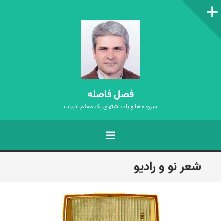
ستون‌کناری
فصل فاصله
سروده ها و یادداشتهای یک معلم ادبیات
فهرست
رفتن
شعر نو و رادیو
به
نوشته‌ها