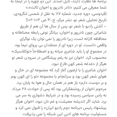
برنامه ها نظارت دارند، نایل آمدند. این دو چهره را در اینجا به
شما معرفی می کنیم: «نادر نادرپور و اخوان ثالث».»
(فردوسی، دوره جدید، شماره ۱۱۷ به نقل از شمس لنگرودی،
تاریخ تحلیلی شعر نو، نشر مرکز، ج ،۳ ص ۱۰۳-۱۰۲)
– آشتی رادیو با شعر نو، پس از سال ها آن هم از طریق
شاعرانی چون نادرپور و اخوان، بیانگر نوعی رابطه محتاطانه و
محافظه کارانه است، زیرا نادرپور را نمی توان یک نوگرای
واقعی دانست. او در دوره ای از منتقدان بی پروای نیما بود.
در مجموع او را باید شاعری میانه رو و اصطلاحاً «نوکلاسیک»
محسوب کرد. اخوان نیز به رغم پیشگامی در سرودن شعر نو
هرگز از دغدغه شعر کهن فارغ نبود.
اخوان شاعری را با ارغنون آغاز کرد که مجموعه ای در حال و
هوای شعر کهن بود و سرانجام با مجموعه «تو را ای کهن بوم
و بر دوست دارم» باز هم در همان حال و هوا به پایان برد.
مرحوم اخوان از روشنفکرانی بود که پس از حوادث ۲۸ مرداد
به یاس سیاسی رسیده بود و در شرایط دشواری به سر می
برد. شاید اگر اندیشه معیشت و غم نان نبود، اخوان هرگز
پیشنهاد رئیس «برنامه دوم رادیو ایران» را قبول نمی کرد و
مسئولیت برنامه های ادبی این شبکه را نمی پذیرفت.