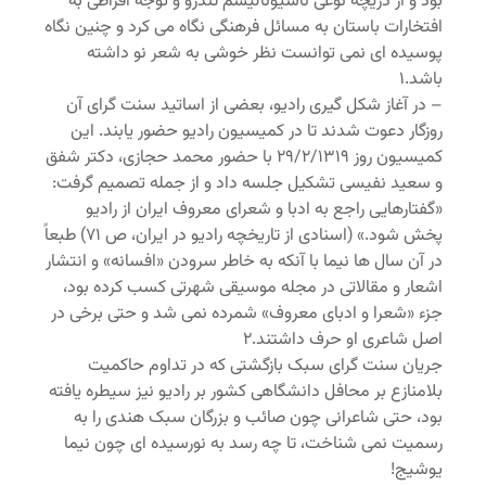
بود و از دریچه نوعی ناسیونالیسم تندرو و توجه افراطی به
افتخارات باستان به مسائل فرهنگی نگاه می کرد و چنین نگاه
پوسیده ای نمی توانست نظر خوشی به شعر نو داشته
باشد.۱
– در آغاز شکل گیری رادیو، بعضی از اساتید سنت گرای آن
روزگار دعوت شدند تا در کمیسیون رادیو حضور یابند. این
کمیسیون روز ۲۹/۲/۱۳۱۹ با حضور محمد حجازی، دکتر شفق
و سعید نفیسی تشکیل جلسه داد و از جمله تصمیم گرفت:
«گفتارهایی راجع به ادبا و شعرای معروف ایران از رادیو
پخش شود.» (اسنادی از تاریخچه رادیو در ایران، ص ۷۱) طبعاً
در آن سال ها نیما با آنکه به خاطر سرودن «افسانه» و انتشار
اشعار و مقالاتی در مجله موسیقی شهرتی کسب کرده بود،
جزء «شعرا و ادبای معروف» شمرده نمی شد و حتی برخی در
اصل شاعری او حرف داشتند.۲
جریان سنت گرای سبک بازگشتی که در تداوم حاکمیت
بلامنازع بر محافل دانشگاهی کشور بر رادیو نیز سیطره یافته
بود، حتی شاعرانی چون صائب و بزرگان سبک هندی را به
رسمیت نمی شناخت، تا چه رسد به نورسیده ای چون نیما
یوشیج!