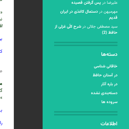
عليرضا
در
پس گرفتن قصیده
مهرمیهن
در
دستمال کاغذی در ایران
« 
قدیم
نی
اق
سید مصطفی جلالی
در
شرح کلّی غزلی از
حافظ (2)
بر
که
دسته‌ها
]
خاقانی شناسی
ص 
در آستان حافظ
مع
در باره آثار
گا
دسته‌بندی نشده
» 
سروده ها
بـ
را
اطلاعات