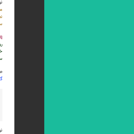
نو
ما
نغ
سم
q
رو
خا
سر
ص 6
گر
نو