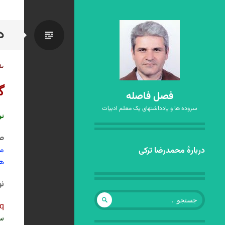
د
استاندا
نق
گ
فصل فاصله
سروده ها و یادداشتهای یک معلم ادبیات
نو
ص 8
رفتن
من
دربارهٔ محمدرضا ترکی
به
هم
نوشته‌ها
نو
جستجو
برای:
q
سر