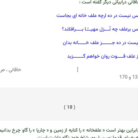
قانی درابیاتی دیگر گفته است :
 نیست در ده ارچه علف خانه ای بجاست
 برعلف چه نُــــزل مهیـــّـا بـــــرافکند؟
ست در ده جــــــــز علف خــــــانه بدان
 علف قـــــوت روان خواهم گــــــــزید
 خاقانی ، ص
 و 170
( 18 )
ابراین بهتر است « علفخانه » را کنایه از زمین و « چارپا » را گاو چرخ بدانیم
 به باور قدما زمین را روی شاخ خود نگاه داشت است .