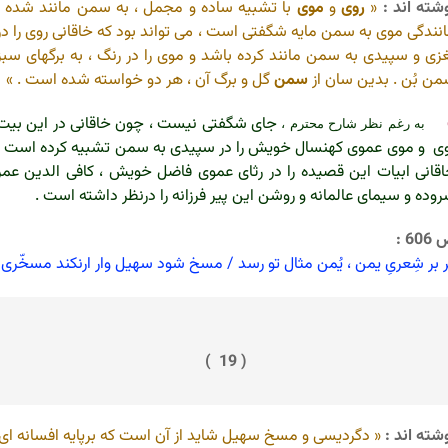
شته اند :
«
روی
و
موی
با تشبیه ساده و مجمل ، به سمن مانند شده .
نندگی موی به سمن مایه شگفتی است ، می تواند بود که خاقانی روی را در
زی و سپیدی به سمن مانند کرده باشد و موی را در رنگ ، به برگهای سبز
ن بُن . بدین سان از
سمن
گل و برگ آن ، هر دو خواسته شده است . »
جای شگفتی نیست ، چون خاقانی در این بیت
به رغم نظر شارح محترم ،
ی و موی عموی کهنسال خویش را در سپیدی به سمن تشبیه کرده است .
قانی ابیات این قصیده را در رثای عموی فاضل خویش ، کافی الدین عمر
وده و سیمای عالمانه و روشن این پیر فرزانه را درنظر داشته است .
60 :
 بر شِعریِ یمن ، یُمن مثال تو رسد / مسخ شود سهیل وار ارنکند مسخّری
( 19 )
شته اند :
« دگردیسی و مسخ سهیل شاید از آن است که برپایه افسانه ای