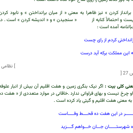
برانداز کردن » نیز ظاهرا به معنی « از میان برانداختن » و نابود کردن
ست و احتمالاً کنایه از « سنجیدن » و « اندیشه کردن » است . در
بالنامه
آمده است :
انداختی کردم از رای چست
 این مملکت برکه آید درست
 نظامی ،
27 [
نی کلی بیت :
اگر نیک بنگری زمین و هفت اقلیم آن بیش از انبار علوفه
و چرخ نیست و بهای فراوانی ندارد .خاقانی در موارد متعددی از « هفت ده
به معنی هفت اقلیم و گیتی یاد کرده است .
ــــــر در این هفت ده قحــــط وفـــــاست
ه شهرستــــــان جـــان خـــواهم گــــزید