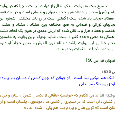
تلمیح بیت به روایت مذکور خالی از غرابت نیست ، چرا که در روایت
امبر (ص) سخن از هفتاد هزار حجاب نورانی و ظلمانی است و در بیت فقط
 هفتاد حجاب یاد شده است ! گفتنی است در روایات مختلف ، شماره این
ابهای نورانی و ظلمانی به صور مختلف بین هفتاد ، هفتاد و هفت ،
تصد و هفتاد هزار و … نقل شده که ارزش عددی در هیچ یک لحاظ نشده
همگی به معنی « عدد کثیر » است . شاید نزدیک ترین روایت به مضمون
ن خاقانی این روایت باشد : « لله دون العرشِ سبعون حجاباً لو دنونا
ن احِدها لَاَحرقتنا سَبُحات وجه ربنا »
فروزان فر، ص 50
[
63 :
لک هم مرکبی تند است ، کژ جولان که چون کشتی /
عنـــان بــر پــاردم
رد ز روی تنگ میـــدانی
وشته اند :
« می انگارم که خواستِ خاقانی از یکسان شمردن عنان و پاردم
 کشتی ، آن است که در بسیاری از کشتی ها ، دوسوی ، یکسان است و آن
ان است که گویی عنان و پاردم بـــا هم یکی شده اند . »