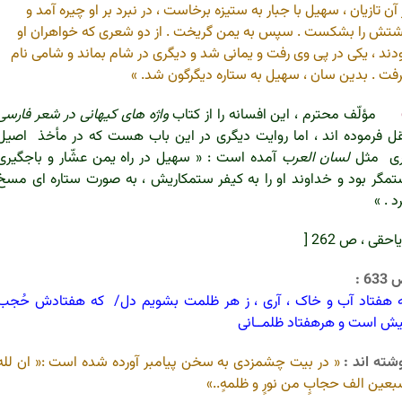
 آن تازیان ، سهیل با جبار به ستیزه برخاست ، در نبرد بر او چیره آمد و
تش را بشکست . سپس به یمن گریخت . از دو شعری که خواهران او
دند ، یکی در پی وی رفت و یمانی شد و دیگری در شام بماند و شامی نام
فت . بدین سان ، سهیل به ستاره دیگرگون شد. »
مؤلّف محترم ، این افسانه را از کتاب
واژه های کیهانی در شعر فارسی
ل فرموده اند ، اما روایت دیگری در این باب هست که در مأخذ اصیل
ری مثل
لسان العرب
آمده است : « سهیل در راه یمن عشّار و باجگیری
مگر بود و خداوند او را به کیفر ستمکاریش ، به صورت ستاره ای مسخ
د . »
یاحقی ، ص 262
[
63 :
 هفتاد آب و خاک ، آری ، ز هر ظلمت بشویم دل/
که هفتادش حُجب
ش است و هرهفتاد ظلمــانی
شته اند :
« در بیت چشمزدی به سخن پیامبر آورده شده است :« ان لله
عین الف حجابٍ من نورٍ و ظلمهٍ..»