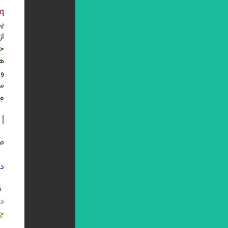
q
پی
از
حج
هف
و 
سخ
مِ
] 
ص 5
ف
دا
ن
در
چن