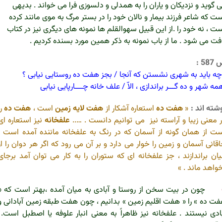
 گوید و نزدیکان و یاران را به همدلی و دلسوزی فرا می خواند . بدیهی
ت که شاعر فرزند بیمار و نالان خود را در بستر مرگ به موی مانند کرده
ت ، نه خود را .از این قبیل سهوالقلم ها نمونه های دیگری نیز در کتاب
فت می شود . ما از باب نمونه به ذکر همین مورد بسنده کردیم .
58 :
چه باید به شهری نشستن که آنجا / بجز هفت ده روستایی نیابی ؟
ه شهر و ده گـــر براندازی ، الاّ / علف خانه چــــارپایی نیابی
شته اند :
«
هفت ده
استعاره آشکار از
هفت لایه زمین
است ،
هفت ده
را
 معنی زیبا و آراسته نیز می توانیم دانست . …..
علفخانه
نیز استعاره ای
ت از همان گونه از آسمان که در رنگ به علفخانه ماننده آمده است .
قانی آسمان و زمین را خوار می دارد و بر آن می رود که اگر هر دوان را از
ان براندازند ، جز علفخانه ای که ستوران را به کار می توان آمد برجای
واهد ماند . »
چون در بیت سخن از روستا و آبادی به میان آمده ،بهتر است که «
ت ده » را « هفت اقلیم زمین » بدانیم ، چون هفت طبقه زمین آبادانی و
ادی نیستند . علفخانه نیز ظاهراً به معنی انبار علوفه یا اصطبل است.