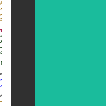
از
پش
بو
گر
q
نق
ت
ست
کر
] 
ص 3
به
پی
نو
سب