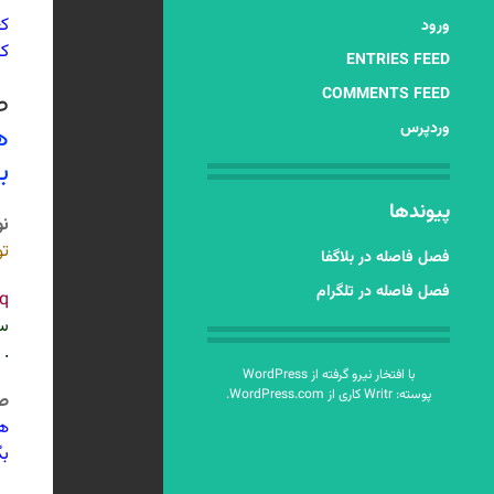
کع
ورود
کا
ENTRIES FEED
COMMENTS FEED
ص 
وردپرس
ه
ب
پیوندها
نو
تو
فصل فاصله در بلاگفا
فصل فاصله در تلگرام
q
سر
. 
با افتخار نیرو گرفته از WordPress
پوسته: Writr کاری از
WordPress.com
.
ص 3
هر
بگ