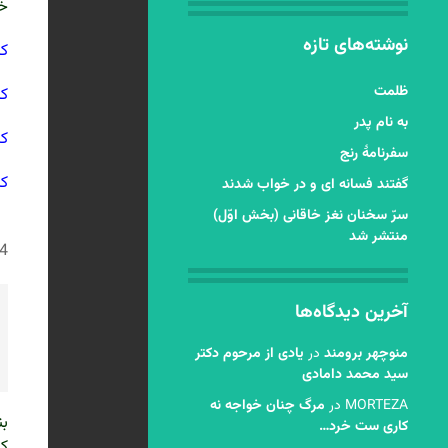
خا
نوشته‌های تازه
کس
ظلمت
کس
به نام پدر
کی
سفرنامۀ رنج
کز
گفتند فسانه ای و در خواب شدند
سرّ سخنان نغز خاقانی (بخش اوّل)
]
منتشر شد
134
آخرین دیدگاه‌ها
منوچهر برومند
در
یادی از مرحوم دکتر
سید محمد دامادی
MORTEZA
در
مرگ چنان خواجه نه
بن
کاری ست خرد…
که