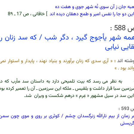
به جان ز آن سوی نُه شهر جوی و هفت ده
ین دو جا را نفس امیر و طمع دهقان دیده اند
]
خاقانی ، ص 17 ـ 8۹
588 :
مه شهر یأجوج گیرد ، دگر شب / که سد زنان را
قایی نیابی
شته اند
:
« آری سدی که زنان برآورند و بنیاد نهند ، پایدار و استوار نمی
اند بود . »
به نظر می رسد که بیت تلمیحی دارد به داستان سد مأرب که در
زمین سبا قرار داشت و بلقیس ـ ملکه این سرزمین ـ آن را تعمیر کرده بود
این سد در سیل مشهور « عِرم » درهم شکست و ویران شد.
59 :
 زمان از بیم نارالله زنرگسدان چشم / کوثری بر روی و موی چون سمن
ریستی