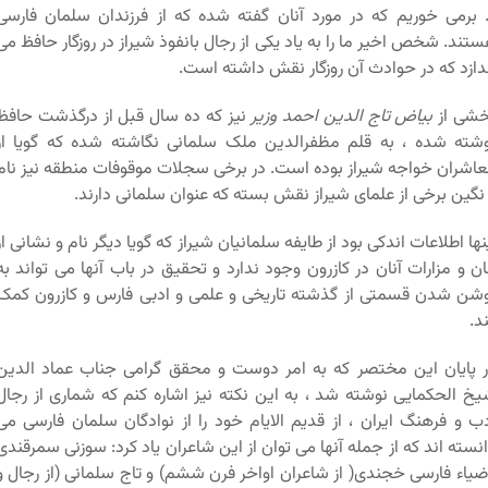
برمی خوریم که در مورد آنان گفته شده که از فرزندان سلمان فارسی
تند. شخص اخیر ما را به یاد یکی از رجال بانفوذ شیراز در روزگار حافظ می
دازد که در حوادث آن روزگار نقش داشته است.
خشی از
بیاض تاج الدین احمد وزیر
نیز که ده سال قبل از درگذشت حافظ
شته شده ، به قلم مظفرالدین ملک سلمانی نگاشته شده که گویا از
اشران خواجه شیراز بوده است. در برخی سجلات موقوفات منطقه نیز نام
نگین برخی از علمای شیراز نقش بسته که عنوان سلمانی دارند.
نها اطلاعات اندکی بود از طایفه سلمانیان شیراز که گویا دیگر نام و نشانی از
ان و مزارات آنان در کازرون وجود ندارد و تحقیق در باب آنها می تواند به
شن شدن قسمتی از گذشته تاریخی و علمی و ادبی فارس و کازرون کمک
د.
 پایان این مختصر که به امر دوست و محقق گرامی جناب عماد الدین
خ الحکمایی نوشته شد ، به این نکته نیز اشاره کنم که شماری از رجال
ب و فرهنگ ایران ، از قدیم الایام خود را از نوادگان سلمان فارسی می
نسته اند که از جمله آنها می توان از این شاعران یاد کرد: سوزنی سمرقندی
ضیاء فارسی خجندی( از شاعران اواخر فرن ششم) و تاج سلمانی (از رجال و