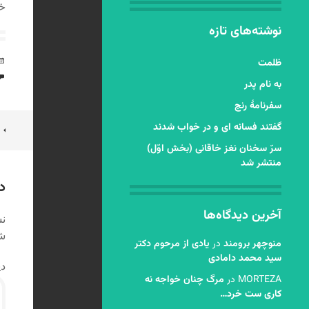
خو
نوشته‌های تازه
ظلمت
به نام پدر
سفرنامۀ رنج
ن
گفتند فسانه ای و در خواب شدند
سرّ سخنان نغز خاقانی (بخش اوّل)
ن
منتشر شد
د
آخرین دیدگاه‌ها
نش
شد
منوچهر برومند
در
یادی از مرحوم دکتر
سید محمد دامادی
دی
MORTEZA
در
مرگ چنان خواجه نه
کاری ست خرد…