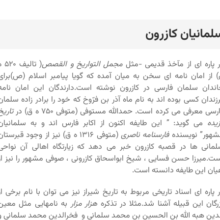
لمانیان کازرون
رد
 پاره ای از مآخذ قدیمی -مثل
مجمل التواریخ و القصص
( تالیف ۲۰
 از امان نامه ای سخن به میان آمده که گویا پیامبر اسلام (ص)برای
ندان سلمان فارسی در کازرون نوشته است.دارندگان این امان نامه
زندان کسی بوده اند به نام ماه آذر بن فرّوخ که خود را برادر زاده سلمان
رسی معرفی می کرده است. حمدالله مستوفی (متوفی ۷۵۰ ه ق) در
تاریخ
یده
می گوید: ” این طایفه اکنون از اکابر فارس اند و به سلمانیان
هور” نویسنده
فارسنامه ناصری
(متوفی ۱۳۱۶ ه ق) نیز از وجود قبرستان
مانی ها در قصبه کازرون خبر می دهد که زیارتگاه اهالی آن نواحی
ت.میرزا حسن فسایی ، شیخ ابواسحاق کازرونی ، صوفی مشهور را نیز از
یان این طایفه دانسته است.
 پاره ای اسناد تاریخی مربوط به تاریخ شیراز نیز می توان با نام برخی از
رگان این قبیله آشنا شد.مثلا در تذکره
هزار مزار
به نامهایی مثل معین
دین هبه الله بن الحسین بن محمد سلمانی و فخرالدین محمد سلمانی و