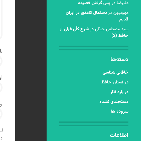
عليرضا
در
پس گرفتن قصیده
مهرمیهن
در
دستمال کاغذی در ایران
قدیم
سید مصطفی جلالی
در
شرح کلّی غزلی از
حافظ (2)
نا
دسته‌ها
خاقانی شناسی
ای
در آستان حافظ
در باره آثار
دسته‌بندی نشده
و
سروده ها
اطلاعات
دی