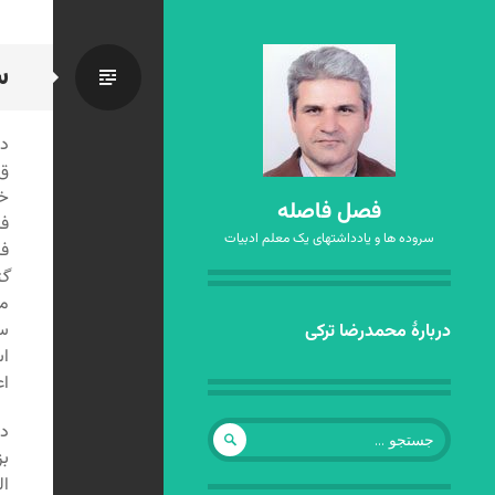
س
استاندا
در
ق)
خا
فصل فاصله
فر
سروده ها و یادداشتهای یک معلم ادبیات
فا
گز
مش
رفتن
سل
دربارهٔ محمدرضا ترکی
به
اس
نوشته‌ها
اع
جستجو
در
برای:
بز
ال