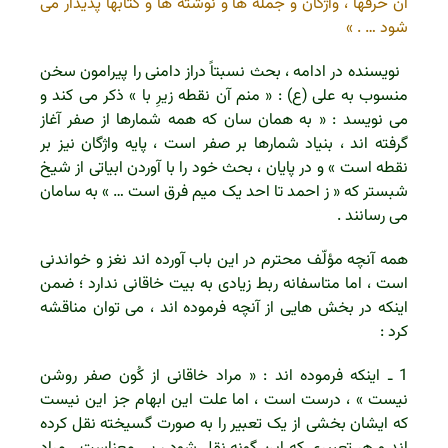
آن حرفها ، واژگان و جمله ها و نوشته ها و کتابها پدیدار می
شود … . »
نویسنده در ادامه ، بحث نسبتاً دراز دامنی را پیرامون سخن
منسوب به علی (ع) : « منم آن نقطه زیرِ با » ذکر می کند و
می نویسد : « به همان سان که همه شمارها از صفر آغاز
گرفته اند ، بنیاد شمارها بر صفر است ، پایه واژگان نیز بر
نقطه است » و در پایان ، بحث خود را با آوردن ابیاتی از شیخ
شبستر که « ز احمد تا احد یک میم فرق است … » به سامان
می رسانند .
همه آنچه مؤلّف محترم در این باب آورده اند نغز و خواندنی
است ، اما متاسفانه ربط زیادی به بیت خاقانی ندارد ؛ ضمن
اینکه در بخش هایی از آنچه فرموده اند ، می توان مناقشه
کرد :
1 ـ اینکه فرموده اند : « مراد خاقانی از کُون صفر روشن
نیست » ، درست است ، اما علت این ابهام جز این نیست
که ایشان بخشی از یک تعبیر را به صورت گسیخته نقل کرده