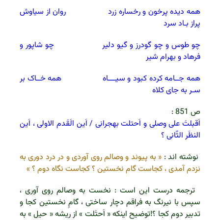
همه دیده پرخون و رخساره زرد روان از سیاوش
پراز بـاد سرد
چو طوس و چو گودرز و گیو دلیر چو شاپور و
فرهاد و بهرام شیر
همه جــامه کرده کبود و سیــــاه همه خــاک بر
سـر به جای کلاه
ص 851 :
اَقبلتَ علی وصلی و اَحتلت بهجرانی / اَین الَقَدم الاولی ، اَین
النظَر الثّانی ؟
نوشته اند :
« به پیوند و وصالم روی آوردی و در درد دوری به
نزدم آمدی ، کجاست گام نخستین ؟ کجاست نگاه دوم ؟ »
ترجمه درست این است : نخست به وصالم روی آوری ،
سپس با نیرنگ به فراقم دچار ساختی ، گامِ نخستین کجا و
تدبیر دوم کجا ؟!
توضیح اینکه « اَحتَلت » از ریشه « حیل » به