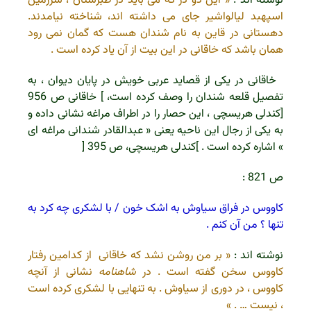
نوشته اند :
« این دو دژ که می باید در طبرستان ، سرزمین
اسپهبد لیالواشیر جای می داشته اند، شناخته نیامدند.
دهستانی در قاین به نام شندان هست که گمان نمی رود
همان باشد که خاقانی در این بیت از آن یاد کرده است .
خاقانی در یکی از قصاید عربی خویش در پایان دیوان ، به
تفصیل قلعه شندان را وصف کرده است، ] خاقانی ص 956
[
کندلی هریسچی ، این حصار را در اطراف مراغه نشانی داده و
به یکی از رجال این ناحیه یعنی « عبدالقادر شندانی مراغه ای
» اشاره کرده است . ]کندلی هریسچی، ص 395 [
ص 821 :
کاووس در فراق سیاوش به اشک خون / با لشکری چه کرد به
تنها ؟ من آن کنم .
نوشته اند :
« بر من روشن نشد که خاقانی از کدامین رفتار
کاووس سخن گفته است . در
شاهنامه
نشانی از آنچه
کاووس ، در دوری از سیاوش . به تنهایی با لشکری کرده است
، نیست … . »