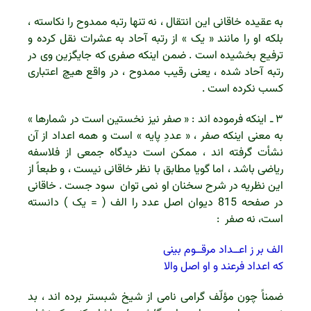
به عقیده خاقانی این انتقال ، نه تنها رتبه ممدوح را نکاسته ،
بلکه او را مانند « یک » از رتبه آحاد به عشرات نقل کرده و
ترفیع بخشیده است . ضمن اینکه صفری که جایگزین وی در
رتبه آحاد شده ، یعنی رقیب ممدوح ، در واقع هیچ اعتباری
کسب نکرده است .
۳ ـ اینکه فرموده اند : « صفر نیز نخستین است در شمارها »
به معنی اینکه صفر ، « عددِ پایه » است و همه اعداد از آن
نشأت گرفته اند ، ممکن است دیدگاه جمعی از فلاسفه
ریاضی باشد ، اما گویا مطابق با نظر خاقانی نیست ، و طبعاً از
این نظریه در شرح سخنان او نمی توان سود جست . خاقانی
در صفحه 815 دیوان اصل عدد را الف ( = یک ) دانسته
است، نه صفر :
الف بر ز اعــداد مرقــوم بینی
که اعداد فرعند و او اصل والا
ضمناً چون مؤلّف گرامی نامی از شیخ شبستر برده اند ، بد