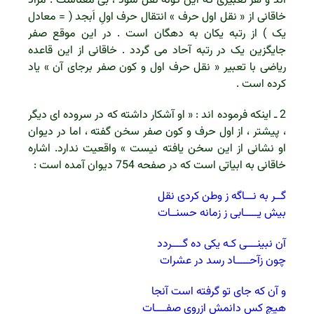
اند و هر تعبیری که این گونه نقل شود ، بی معناست . مراد
خاقانی از « نقل اول حرف » انتقال حرف اولِ اَبجد ( = معادل
یک ) از رتبه یکان به دهگان است . در این موقع صفر
جایگزین یک در رتبه آحاد می گردد . خاقانی از این قاعده
ریاضی با تعبیر « نقل حرف اول و کون صفر برجای آن » یاد
کرده است .
2 ـ اینکه فرموده اند : « او آشکار داشته که در سروده ای دیگر
، پیشتر ، از اول حرف و کون صفر سخن گفته ، اما در دیوان
او نشانی از این سخن یافته نیست » واقعیت ندارد. اشاره
خاقانی به ابیاتی است که در صفحه 754 دیوان آمده است :
گــر به نـــاگه ز وطن کردی نقل
بیش یـــــابی ز زمانه حسنــات
آن نبینــــی کـه یکی ده گــــردد
چون زآحـــــاد رسد در عشرات
و آن که جای تو گرفته است آنجا
هیچ کس دانمش ازروی صفــــات