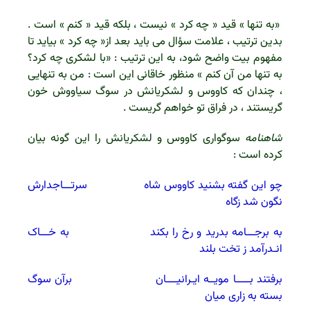
«به تنها » قید « چه کرد » نیست ، بلکه قید « کنم » است .
بدین ترتیب ، علامت سؤال می باید بعد از« چه کرد » بیاید تا
مفهوم بیت واضح شود، به این ترتیب : «با لشکری چه کرد؟
به تنها من آن کنم » منظور خاقانی این است : من به تنهایی
، چندان که کاووس و لشکریانش در سوگ سیاووش خون
گریستند ، در فراق تو خواهم گریست .
شاهنامه
سوگواری کاووس و لشکریانش را این گونه بیان
کرده است :
چو این گفته بشنید کاووس شاه سرتـــاجدارش
نگون شد زگاه
به برجـــامه بدرید و رخ را بکند به خـــاک
انـدرآمد ز تخت بلند
برفتند بـــــا مویــه ایـرانیــــان برآن سوگ
بسته به زاری میان