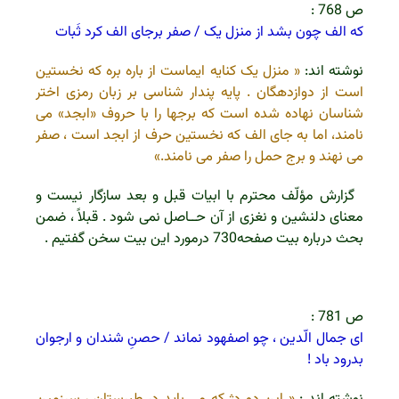
ص 768 :
که الف چون بشد از منزل یک / صفر برجای الف کرد ثَبات
نوشته اند:
« منزل یک کنایه ایماست از باره بره که نخستین
است از دوازدهگان . پایه پندار شناسی بر زبان رمزی اختر
شناسان نهاده شده است که برجها را با حروف «ابجد» می
نامند، اما به جای الف که نخستین حرف از ابجد است ، صفر
می نهند و برج حمل را صفر می نامند.»
گزارش مؤلّف محترم با ابیات قبل و بعد سازگار نیست و
معنای دلنشین و نغزی از آن حــاصل نمی شود . قبلاً ، ضمن
بحث درباره بیت صفحه730 درمورد این بیت سخن گفتیم .
ص 781 :
ای جمال الّدین ، چو اصفهود نماند / حصنِ شندان و ارجوان
بدرود باد !