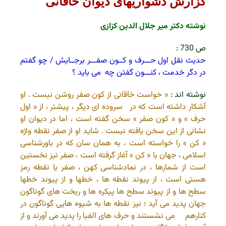
گزارش دشواریهای دیوان خاقانی
نوشته دکتر میر جلال الدین کزازی
ص 730 :
حدیث نقل اول حـــرف و کــون صفـــر برجــایش / چو گفتم
در دگر خدمت ، کنـــون گفتن چه می باید ؟
نوشته اند :
« خواست خاقانی از کون صفر روشن نیست . او
آشکار داشته است که در سروده ای دیگر ، پیشتر ، از « اول
حرف » و « کون صفر » سخن گفته است ، اما در دیوان او
نشانی از این سخن یافته نیست . شاید او از صفر نقطه واژه
« کن » را خواسته است ، به همان سان که در باورشناسی
اسلامی ، جهان با « کن » آغاز گرفته است ، صفر نیز نخستین
است از شمارها ، در نمادشناسی کهن ، صفر یا نقطه رمز
هستی است ، از پیوند نقطه ها ، خطها و از پیوند خطها
سطح ها و از پیوند سطح ها پیکره ها و ریخت های گوناگون
جهان پدید می آید ؛ نیز نقطه ها به شیوه هایی گوناگون در
کنارهم می نشستند و حرف های الفبا را پدید می آورند و از