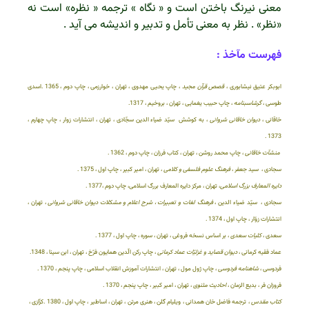
معنی نیرنگ باختن است و « نگاه » ترجمه « نظره» است نه
«نظر» . نظر به معنی تأمل و تدبیر و اندیشه می آید .
فهرست مآخذ :
ابوبکر عتیق نیشابوری ،
قصص قرآن مجید
، چاپ یحیی مهدوی ، تهران ، خوارزمی ، چاپ دوم ، 1365 .اسدی
طوسی ،
گرشاسبنامه
، چاپ حبیب یغمایی ، تهران ، بروخیم ، 1317.
خاقانی ،
دیوان خاقانی شروانی
، به کوشش سیّد ضیاء الدین سجّادی ، تهران ، انتشارات زوار ، چاپ چهارم ،
1373 .
منشآت خاقانی
، چاپ محمد روشن ، تهران ، کتاب فرزان ، چاپ دوم ، 1362 .
سجادی ، سید جعفر ،
فرهنگ علوم فلسفی و کلامی
، تهران ، امیر کبیر ، چاپ اول ، 1375 .
دایره المعارف بزرگ اسلامی
، تهران ، مرکز دایره المعارف بررگ اسلامی، چاپ دوم ،1377 .
سجادی ، سیّد ضیاء الدین ،
فرهنگ لغات و تعبیرات
، شرح اعلام و مشکلات دیوان خاقانی شروانی
، تهران ،
انتشارات زوّار ، چاپ اول ، 1374 .
سعدی ،
کلیات سعدی
، بر اساس نسخه فروغی ، تهران ، سوره ، چاپ اول ، 1377 .
عماد فقیه کرمانی ،
دیوان قصاید و غزلیّات عماد کرمانی
، چاپ رکن الّدین همایون فرّخ ، تهران ، ابن سینا ، 1348.
فردوسی ،
شاهنامه فردوسی
، چاپ ژول مول ، تهران ، انتشارات آموزش انقلاب اسلامی ، چاپ پنجم ، 1370 .
فروزان فر ، بدیع الزمان ،
احادیث مثنوی
، تهران ، امیر کبیر ، چاپ پنجم ، 1370 .
کتاب مقدس
، ترجمه فاضل خان همدانی ، ویلیام گلن ، هنری مرتن ، تهران ، اساطیر ، چاپ اول ، 1380 .کزّازی ،