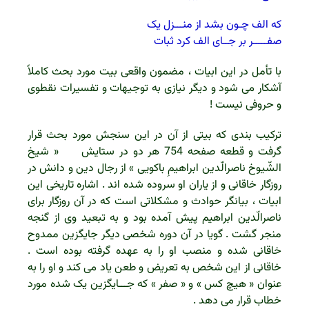
که الف چـون بشد از منـــزل یک
صفـــــر بر جــای الف کرد ثبات
با تأمل در این ابیات ، مضمون واقعی بیت مورد بحث کاملاً
آشکار می شود و دیگر نیازی به توجیهات و تفسیرات نقطوی
و حروفی نیست !
ترکیب بندی که بیتی از آن در این سنجش مورد بحث قرار
گرفت و قطعه صفحه 754 هر دو در ستایش « شیخ
الشّیوخ ناصرالّدین ابراهیمِ باکویی » از رجال دین و دانش در
روزگار خاقانی و از یاران او سروده شده اند . اشاره تاریخی این
ابیات ، بیانگر حوادث و مشکلاتی است که در آن روزگار برای
ناصرالّدین ابراهیم پیش آمده بود و به تبعید وی از گنجه
منجر گشت . گویا در آن دوره شخصی دیگر جایگزین ممدوح
خاقانی شده و منصب او را به عهده گرفته بوده است .
خاقانی از این شخص به تعریض و طعن یاد می کند و او را به
عنوان « هیچ کس » و « صفر » که جـــایگزین یک شده مورد
خطاب قرار می دهد .