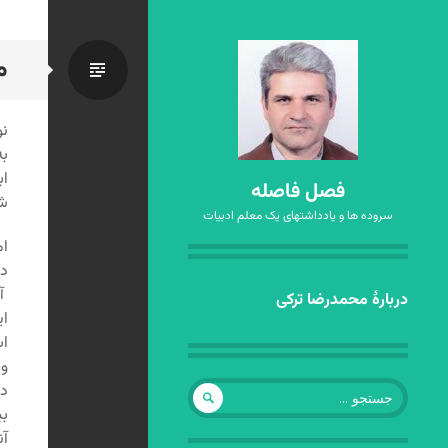
م
استاندا
نو
به
اب
فصل فاصله
شا
سروده ها و یادداشتهای یک معلم ادبیات
ام
د
آش
رفتن
دربارهٔ محمدرضا ترکی
به
نوشته‌ها
جستجو
دو
برای:
آن