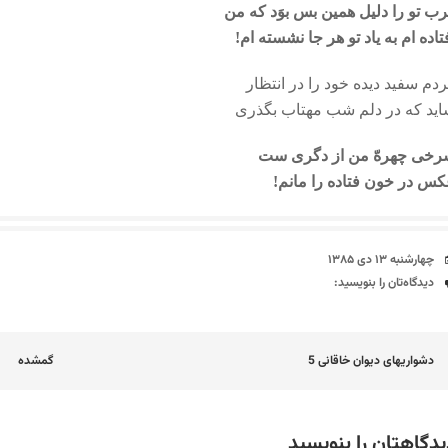
ب تو را دلیل همین بس بوَد که من
تاده ام به یاد تو هر جا نشسته ام!
دم سفید دیده خود را در انتظار
ید که در دلم شب مهتاب بگذری
رخی چهرهّ من از دگری ست
س در خون فتاده را مانم!
تاریخ
چهارشنبه ۱۳ دی ۱۳۸۵
دیدگاه‌ها
دیدگاه‌تان را بنویسید:
اوبری
دشواریهای دیوان خاقانی 5
گمشده
وشته
یدگاهتان را بنویسید