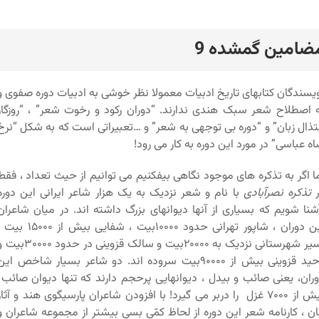
ضامین گمشده 9
رد
یسندگان کتابهای تاریخ ادبیات معمولا نظر خوشی به ادبیات دوره صفوی و
 اصطلاح شعر سبک هندی ندارند. “دوران رکود و رخوت شعر” ، “روزگار
تذال زبان” و “دوره بی توجهی به شعر” و …تعبیراتی است که به شکل “نرخ
ه عباسی” در مورد این دوره به کار می رود!
ا اگر به تذکره های موجود نگاهی بیفکنیم می توانیم از حیث تعداد ، فقط
ر
تذکره نصرآبادی
با نام و شعر نزدیک به یک هزار شاعر ایرانی این دوره
نا شویم که بسیاری از آنها دیوانهای بزرگ داشته اند. در میان شاعران
این دوران ، شاپور تهرانی حدود ۱۰۰۰۰بیت ، شفایی بیش از ۱۵۰۰۰
اسیر شهرستانی نزدیک به ۲۰۰۰۰بیت و سالک قزوینی در حدود ۰۰۰۰
وحید قزوینی بیش از ۹۰۰۰۰بیت سروده اند. دو شاعر بسیار شاخص این
ران، یعنی صائب و بیدل ، دیوانهایی پرحجم دارند که تنها دیوان صائب
بیش از ۷۰۰۰ غزل را دربر می گیرد! با افزودن شاعران پارسیگوی هند و آثار
ان ، کارنامه شعر این دوره از لحاظ کمّی بسی بیشتر از مجموعه شاعران و