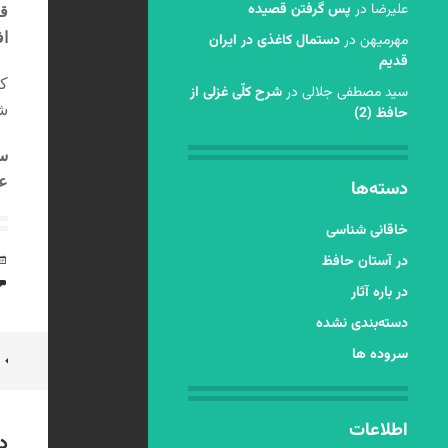
عليرضا
در
پس گرفتن قصیده
قر
اف
مهرمیهن
در
دستمال کاغذی در ایران
قدیم
کر
سید مصطفی جلالی
در
شرح کلّی غزلی از
شا
حافظ (2)
س
عک
دسته‌ها
خاقانی شناسی
در آستان حافظ
در باره آثار
دسته‌بندی نشده
سروده ها
ن
ن
اطلاعات
د