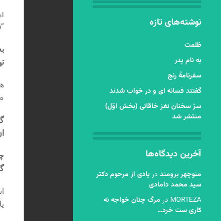
ام
نوشته‌های تازه
“ق
ظلمت
به
به نام پدر
تپ
سفرنامۀ رنج
هر
گفتند فسانه ای و در خواب شدند
صو
سرّ سخنان نغز خاقانی (بخش اوّل)
منتشر شد
گو
از
آخرین دیدگاه‌ها
چو
گل
منوچهر برومند
در
یادی از مرحوم دکتر
سید محمد دامادی
اش
MORTEZA
در
مرگ چنان خواجه نه
یا
کاری ست خرد…