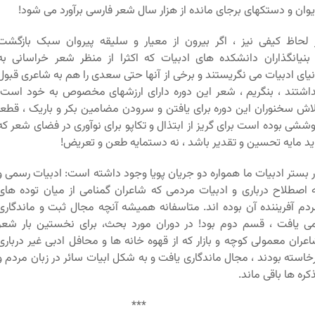
وان و دستکهای برجای مانده از هزار سال شعر فارسی برآورد می شود!
 لحاظ کیفی نیز ، اگر بیرون از معیار و سلیقه پیروان سبک بازگشت
بنیانگذاران دانشکده های ادبیات که اکثرا از منظر شعر خراسانی به
یای ادبیات می نگریستند و برخی از آنها حتی سعدی را هم به شاعری قبول
اشتند ، بنگریم ، شعر این دوره دارای ارزشهای مخصوص به خود است.
اش سخنوران این دوره برای یافتن و سرودن مضامین بکر و باریک ، قطعا
ششی بوده است برای گریز از ابتذال و تکاپو برای نوآوری در فضای شعر که
ید مایه تحسین و تقدیر باشد ، نه دستمایه طعن و تعریض!
 بستر ادبیات ما همواره دو جریان پویا وجود داشته است: ادبیات رسمی و
 اصطلاح درباری و ادبیات مردمی که شاعران گمنامی از میان توده های
دم آفریننده آن بوده اند. متاسفانه همیشه آنچه مجال ثبت و ماندگاری
ی یافت ، قسم دوم بود! در دوران مورد بحث، برای نخستین بار شعر
عران معمولی کوچه و بازار که از قهوه خانه ها و محافل ادبی غیر درباری
خاسته بودند ، مجال ماندگاری یافت و به شکل ابیات سائر در زبان مردم و
کره ها باقی ماند.
**