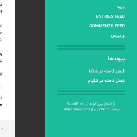
دل
ورود
که
ENTRIES FEED
عل
COMMENTS FEED
حم
وردپرس
شا
به
پیوندها
شک
فصل فاصله در بلاگفا
اد
فصل فاصله در تلگرام
با افتخار نیرو گرفته از WordPress
پوسته: Writr کاری از
WordPress.com
.
ن