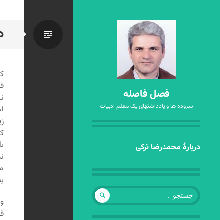
د
استاندا
کت
فض
فصل فاصله
نس
سروده ها و یادداشتهای یک معلم ادبیات
ا
زی
کت
با
رفتن
دربارهٔ محمدرضا ترکی
نی
به
مح
نوشته‌ها
به
جستجو
برای:
وی
فا