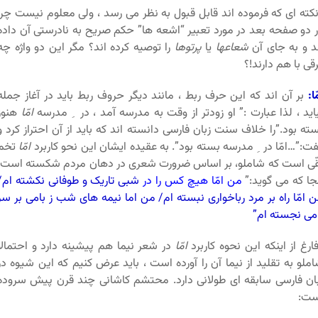
کته ای که فرموده اند قابل قبول به نظر می رسد ، ولی معلوم نیست چرا
 دو صفحه بعد در مورد تعبیر “اشعه ها” حکم صریح به نادرستی آن داده
د و به جای آن
شعاعها
یا
پرتوها
را توصیه کرده اند؟ مگر این دو واژه چه
قی با هم دارند!؟
ّا:
بر آن اند که این حرف ربط ، مانند دیگر حروف ربط باید در آغاز جمله
اید ، لذا عبارت :” او زودتر از وقت به مدرسه آمد ، در ِ مدرسه
امّا
هنوز
ته بود.”را خلاف سنت زبان فارسی دانسته اند که باید از آن احتراز کرد و
ت:”…امّا در ِ مدرسه بسته بود”. به عقیده ایشان این نحو کاربرد
امّا
تخم
ّی است که شاملو، بر اساس ضرورت شعری در دهان مردم شکسته است.
جا که می گوید:”
من امّا هیچ کس را در
شبی تاریک و طوفانی نکشته ام/
 امّا راه بر مرد رباخواری نبسته ام/ من اما نیمه های شب ز بامی بر سر
می نجسته ام”
ارغ از اینکه این نحوه کاربرد
امّا
در شعر نیما هم پیشینه دارد و احتمالا
ملو به تقلید از نیما آن را آورده است ، باید عرض کنیم که این شیوه در
ان فارسی سابقه ای طولانی دارد. محتشم کاشانی چند قرن پیش سروده
ست: