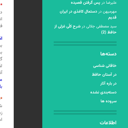
عليرضا
در
پس گرفتن قصیده
*
ن
مهرمیهن
در
دستمال کاغذی در ایران
در
قدیم
ان
فر
سید مصطفی جلالی
در
شرح کلّی غزلی از
حافظ (2)
ام
بی
بس
دسته‌ها
گف
لق
خاقانی شناسی
آن
در آستان حافظ
من
در باره آثار
با
دسته‌بندی نشده
*
ف
سروده ها
شا
زب
ا
اطلاعات