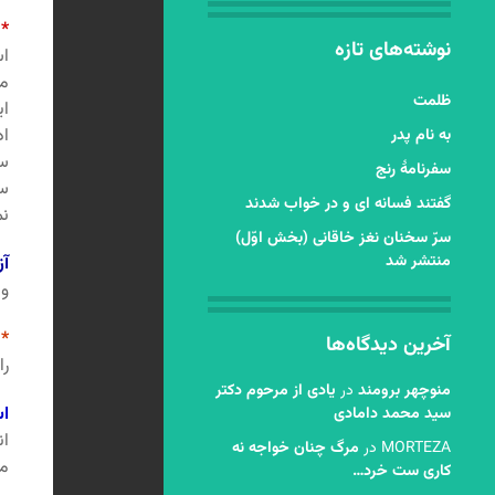
*
م
نوشته‌های تازه
اس
ظلمت
ای
به نام پدر
س
سفرنامۀ رنج
سا
گفتند فسانه ای و در خواب شدند
نم
سرّ سخنان نغز خاقانی (بخش اوّل)
منتشر شد
آز
و 
*
آخرین دیدگاه‌ها
را
منوچهر برومند
در
یادی از مرحوم دکتر
اس
سید محمد دامادی
ان
MORTEZA
در
مرگ چنان خواجه نه
مر
کاری ست خرد…