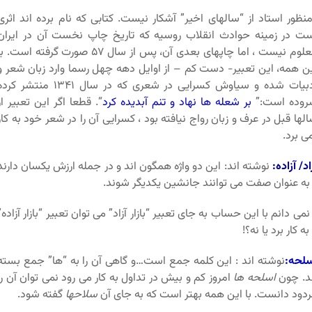
نظور استاد از “سالهای اخیر” آشکار نیست. کتابی که نام برده اند اثری
ت در زمینه حوادث انقلاب روسیه که تاریخ چاپ نخست آن در ایران
معلوم نیست ، اما چاپهای بعدی آن، پس از سال ۵۷ صورت گرفته است. ب
ن همه، این تعبیر- دست کم – از اوایل دهه چهل رسما وارد زبان شعر و
ادبیات شده و سیاوش کسرایی در شعری که در سال ۱۳۴۱ منتشر کر
روده است:”
بر شعله ها نهاد و تنم آبدیده
کرد
“. قطعا اگر این تعبیر از
لها قبل در عرف و زبان رواج نیافته بود ، کسرایی آن را در شعر خود به کار
ی برد.
اد/ آزاده:
نوشته اند: این دو واژه همگون اند و در جمله ارزش یکسان دارند
به عنوان صفت می توانند جانشین یکدیگر شوند.
نمی دانم با این حساب به جای تعبیر “بازار آزاد” می توان تعبیر “بازار آزاده”
 به کار برد یا نه؟!
لحه:
نوشته اند : این کلمه جمع است…و گاهی آن را به “ها” جمع بسته
د. چون
اسلحه ها
امروز کم و بیش در تداول به کار می رود نمی توان آن را
دود دانست. با این همه بهتر است که به جای آن
سلاحها
گفته شود.