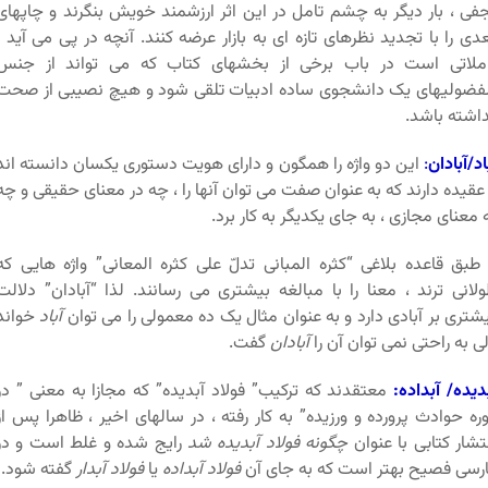
فی ، بار دیگر به چشم تامل در این اثر ارزشمند خویش بنگرند و چاپهای
دی را با تجدید نظرهای تازه ای به بازار عرضه کنند. آنچه در پی می آید ،
املاتی است در باب برخی از بخشهای کتاب که می تواند از جنس
فضولیهای یک دانشجوی ساده ادبیات تلقی شود و هیچ نصیبی از صحت
اشته باشد.
اد/آبادان
:
این دو واژه را همگون و دارای هویت دستوری یکسان دانسته اند
عقیده دارند که به عنوان صفت می توان آنها را ، چه در معنای حقیقی و چه
 معنای مجازی ، به جای یکدیگر به کار برد.
طبق قاعده بلاغی “کثره المبانی تدلّ علی کثره المعانی” واژه هایی که
لانی ترند ، معنا را با مبالغه بیشتری می رسانند. لذا “آبادان” دلالت
شتری بر آبادی دارد و به عنوان مثال یک ده معمولی را می توان
آباد
خواند
ی به راحتی نمی توان آن را
آبادان
گفت.
دیده/ آبداده:
معتقدند که ترکیب” فولاد آبدیده” که مجازا به معنی ” در
ره حوادث پرورده و ورزیده” به کار رفته ، در سالهای اخیر ، ظاهرا پس از
تشار کتابی با عنوان
چگونه فولاد آبدیده شد
رایج شده و غلط است و در
رسی فصیح بهتر است که به جای آن
فولاد آبداده
یا
فولاد آبدار
گفته شود.