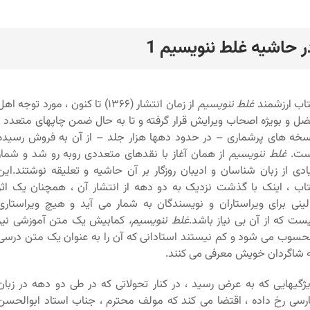
ر حاشیه غلط ننویسیم 1
رد
اب ارزشمند
غلط ننویسیم
از زمان انتشار (۱۳۶۶) تا کنون ، مورد توجه اه
ل و بویژه اصحاب ویرایش قرار گرفته و تا به حال ضمن چاپهای متعدد ،
خه های پرشماری – در حدود دهها هزار جلد – از آن به فروش رسیده
ست.
غلط ننویسیم
از همان آغاز با نقدهای متعددی روبه رو شد و شمار
ادی از زبان شناسان و ادیبان روزگار بر آن حاشیه و تعلیقه نوشتند.این
اب ، اینک با گذشت نزدیک به دو دهه از انتشار آن ، همچنان یک اثر
لینی برای ویراستاران و نویسندگان به شمار می آید و هیچ ویراستاری
ست که از آن بی نیاز باشد.
غلط ننویسیم،
کمابیش یک متن آموزشی نیز
سوب می شود و کم نیستند استادانی که آن را به عنوان یک متن درسی
 شاگردان خویش معرفی می کنند.
ژگیهایی که به عرض رسید ، در کنار تحولاتی که در طی دو دهه در زبان
رسی رخ داده ، اقتضا می کند که مولف محترم ، جناب استاد ابوالحسن