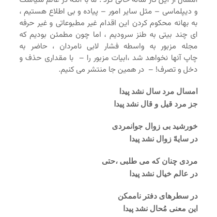
امسال از این کار شانه خالی کرد . ما با آنکه در عالم سیاست
و دیپلماسی – مثل سایر امور – پیاده و بی اطلاع هستیم ،
به بهانه محکوم کردن این اقدام غیر مطبوعاتی و غیر حرفه
ای چند بیتی به طنز سرودیم ، اما چون مطمئن بودیم که
مجله مزبور به واسطه فشار لابی نامردان ، حاضر به
چاپ آنها نخواهد شد ،ابیات مزبور را – با مقداری حذف و
دخل و تصرف! – در همین جا منتشر می کنیم.
امسال مرد سال نشد پیدا
جز مرد قیل و قال نشد پیدا
خورشید بی زوال جوانمردی
در سایهّ زوال نشد پیدا
مردی چنان که می طلبی ،حتی
در عالم خیال نشد پیدا
در سطرهای دفتر ناممکن
این معنی مُحال نشد پیدا