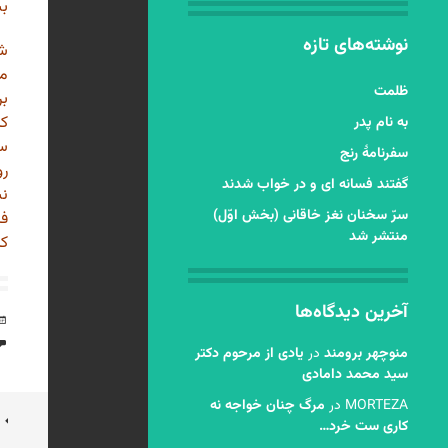
بس
نوشته‌های تازه
شر
مش
ظلمت
بر
که
به نام پدر
سر
سفرنامۀ رنج
رو
گفتند فسانه ای و در خواب شدند
نش
سرّ سخنان نغز خاقانی (بخش اوّل)
فا
منتشر شد
که
آخرین دیدگاه‌ها
منوچهر برومند
در
یادی از مرحوم دکتر
سید محمد دامادی
MORTEZA
در
مرگ چنان خواجه نه
ن
کاری ست خرد…