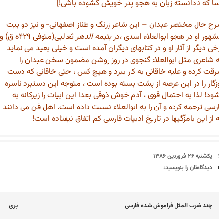
ا که نادانسته زبان به هجو پدر خویش گشوده باشی!]
ح حال مختصر عبدان – این شاعر زرنگ و طناز اصفهانی- و نیز دو بیت
هور او در هجو ابوالعلاء اسدی ،در
یتیمه الدهر
ثعالبی(متوفی ۴۲۹ه ق) و
خی دیگر از آثار او و در کتابهای دیگران آمده است و خیلی بعید می نماید
 شاعری مثل ابوالعلاء گنجوی در روز روشن مضمون سخن عبدان را
قت کرده و علیه خاقانی به کار ببرد و هیچ کس ، حتی خاقانی که دست
زگار را در این عرصه از پشت بسته بوده است ، متوجه این دستبرد ناسره
ود! لذا به احتمال قوی ، آدم خوش ذوقی بعدا این ابیات را زیرکانه به
رسی ترجمه کرده و آن را به ابوالعلاء نسبت داده است. اهل فن می دانند
 از این بامزّگیها در تاریخ ادبیات فارسی کم اتفاق نیفتاده است!
تاریخ
یکشنبه ۲۶ فروردین ۱۳۸۶
دیدگاه‌ها
دیدگاه‌تان را بنویسید:
اوبری
چند ضرب المثل فراموش شده فارسی
پری