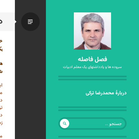
د
استاندا
خا
یک
فصل فاصله
هج
سروده ها و یادداشتهای یک معلم ادبیات
شا
رفتن
مش
دربارهٔ محمدرضا ترکی
به
دل
نوشته‌ها
تر
دی
جستجو
زش
برای:
ما