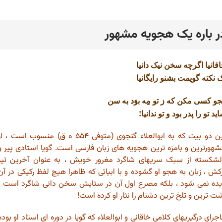
ر باره یک هجویه مشهور
رد
قانیا اگرچه سخن نیک دانیا
 نکته گویمت بشنو رایگانیا
و کسی مکن که ز تو مِه بوَد به سن
ید تو را پدر بود و تو ندانیا!
این دو بیت که به ابوالعلاء گنجوی (متوفی ۵۵۴ ه ق) منسوب است ، ا
هورترین و بامزه ترین هجویه های زبان فارسی است. گویا استادی پیر و
شکسته از سبک سریهای شاگرد مغرور خویش ، به عنوان آخرین تیر
کش ، زبان به هجو او گشوده و با ابیاتی که ظاهرا هیچ لفظ رکیکی در آن
ده نمی شود ، بلکه مصرع اول آن در ستایش سخن دانی شاگرد است ،
ت ترین و تلخ ترین دشنام را نثار او کرده است!
جرای درگیریهای کلامی خاقانی و ابوالعلاء که گویا در دوره ای استاد او بوده