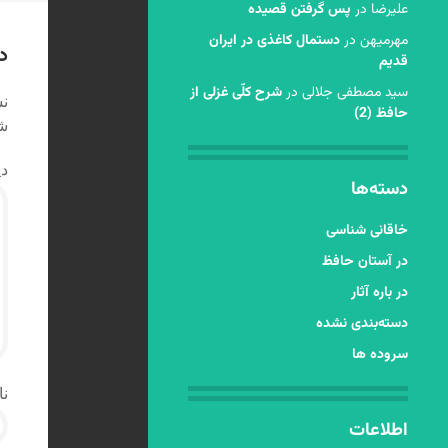
ن
عليرضا
در
پس گرفتن قصیده
مهرمیهن
در
دستمال کاغذی در ایران
د
قدیم
سید مصطفی جلالی
در
شرح کلّی غزلی از
نش
حافظ (2)
شد
دی
دسته‌ها
خاقانی شناسی
در آستان حافظ
در باره آثار
دسته‌بندی نشده
سروده ها
نا
اطلاعات