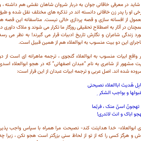
شاید در معرفی خاقانی جوان به دربار شروان شاهان نقشی هم داشته ، و
خی او را پدر زن خاقانی دانسته اند در تذکره های مختلف نقل شده و طبق
مول از افسانه سازی و قصه پردازی خالی نیست. متاسفانه این قصه ها
چنان در آثار به اصطلاح تحقیقی روزگار ما تکرار می شوند و ملاک داوری در
رد زندگی شاعران و نگارش تاریخ ادبیات قرار می گیرند! به نظر می رسد
جرای این دو بیت منسوب به ابوالعلاء هم از همین قبیل است.
 واقع ابیات منسوب به ابوالعلاء گنجوی ، ترجمه ماهرانه ای است از دو
ت مشهور از شاعری به نام “عبدان اصفهانی” که در هجو ابوالعلاء اسدی
وده شده اند. اصل عربی و ترجمه ابیات عبدان از این قرار است:
بِل هُدیتَ اباالعلاء نصیحتی
بولها و بواجب الشکر ِ
 تهجونّ اسنّ منک ، فربّما
جو اباک و انتَ لاتدری!
ی ابوالعلاء- خدا هدایتت کند- نصیحت مرا همراه با سپاس واجب پذیرا
ش و هرگز کسی را که از تو از لحاظ سنی بزرگتر است هجو نکن ، زیرا چه