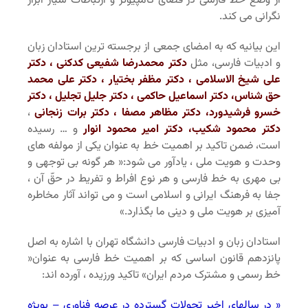
از وضع خط فارسی در فضای کامپیوتر و ارتباطات سیار ابراز
نگرانی می کند.
این بیانیه که به امضای جمعی از برجسته ترین استادان زبان
و ادبیات فارسی، مثل
دکتر محمدرضا شفیعی کدکنی ، دکتر
علی شیخ الاسلامی ، دکتر مظفر بختیار ، دکتر علی محمد
حق شناس، دکتر اسماعیل حاکمی ، دکتر جلیل تجلیل ، دکتر
خسرو فرشیدورد، دکتر مظاهر مصفا ، دکتر برات زنجانی
،
دکتر محمود
شکیب، دکتر امیر محمود انوار
و … رسیده
است، ضمن تاکید بر اهمیت خط به عنوان یکی از مولفه های
وحدت و هویت ملی ، یادآور می شود:« هر گونه بی توجهی و
بی مهری به خط فارسی و هر نوع افراط و تفریط در حقّ آن ،
جفا به فرهنگ ایرانی و اسلامی است و می تواند آثار مخاطره
آمیزی بر هویت ملی و دینی ما بگذارد.»
استادان زبان و ادبیات فارسی دانشگاه تهران با اشاره به اصل
پانزدهم قانون اساسی که بر اهمیت خط فارسی به عنوان«
خط رسمی و مشترک مردم ایران» تاکید ورزیده ، آورده اند:
« در سالهای اخیر تحولات گسترده در عرصه فناوری – بویژه