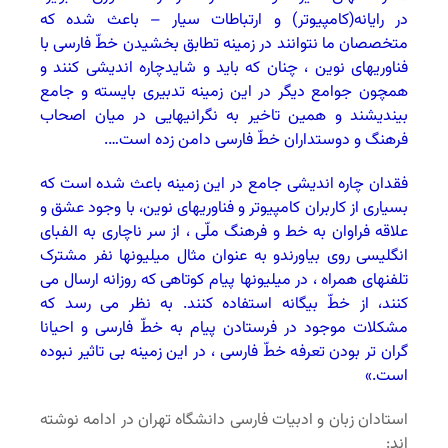
در رایانه(کامپیوتر) و ارتباطات سیار – باعث شده که
متخصصان ما نتوانند در زمینه تطابق بخشیدن خطّ فارسی با
فناوریهای نوین ، چنان که باید و شایدچاره اندیشی کنند و
همچون جوامع دیگر در این زمینه تدبیری بایسته و جامع
بیندیشند و همین تاخیر به نگرانیهایی در میان اصحاب
فرهنگ و دوستداران خطّ فارسی دامن زده است….
فقدان چاره اندیشی جامع در این زمینه باعث شده است که
بسیاری از کاربران کامپیوتر و فناوریهای نوین، با وجود عشق و
علاقه فراوان به خط و فرهنگ ملّی ، از سر ناچاری به الفبای
انگلیسی روی بیاورندو به عنوان مثال میلیونها نفر مشترک
تلفنهای همراه ، در میلیونها پیام کوتاهی که روزانه ارسال می
کنند، از خطّ بیگانه استفاده کنند. به نظر می رسد که
مشکلات موجود در فرستادن پیام به خطّ فارسی و احیانا
گران تر بودن تعرفه خطّ فارسی ، در این زمینه بی تاثیر نبوده
است.»
استادان زبان و ادبیات فارسی دانشگاه تهران در ادامه نوشته
اند: