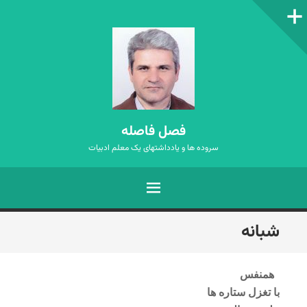
ستون‌کناری
فصل فاصله
سروده ها و یادداشتهای یک معلم ادبیات
فهرست
رفتن
شبانه
به
نوشته‌ها
همنفس
با تغزل ستاره ها