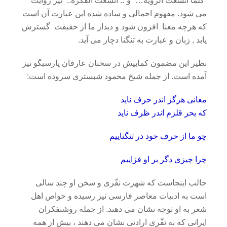
“کلما اتسعت الرویه…” و”.. اتسعت الفکره..” نیز روایت
می شود. مفهوم اجمالی و ساده شده این عبارت آن است
که هرچه معنا افزون شود و دیدار ما از حقیقت گسترش
یابد , زبان و عبارت به تنگنا دچار می آید.
نظیر این مضمون کمابیش در سخنان عارفان پارسیگو نیز
آمده است. از جمله شیخ محمود شبستری سروده است:
معانی هرگز اندر حرف ناید
که بحر قلزم اندر ظرف ناید
چو ما از حرف خود در تنگناییم
چرا چیزی دگر بر او فزاییم
جالب اینجاست که شهرت نفّری و سخن او چند سالی
است به ادبیات معاصر فارسی نیز رسیده و خواص اهل
شعر به او توجه نشان می دهند. از جمله روشنفکران
ایرانی که به نفّری ارادتی نشان می دهند ، بیش از همه