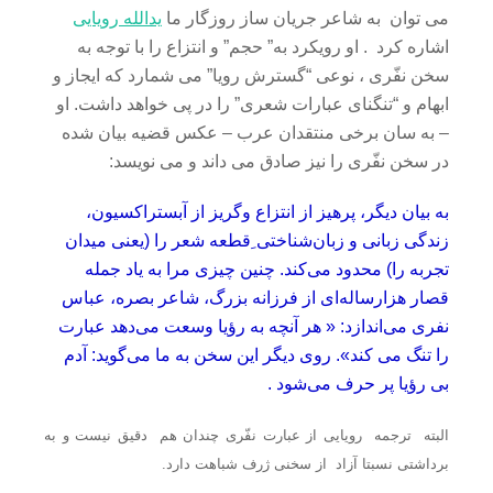
می توان به شاعر جریان ساز روزگار ما
یدالله رویایی
اشاره کرد . او رویکرد به” حجم” و انتزاع را با توجه به
سخن نفّری ، نوعی “گسترش رویا” می شمارد که ایجاز و
ابهام و “تنگنای عبارات شعری” را در پی خواهد داشت. او
– به سان برخی منتقدان عرب – عکس قضیه بیان شده
در سخن نفّری را نیز صادق می داند و می نویسد:
به بیان دیگر، پرهیز از انتزاع وگریز از آبستراکسیون،
زندگی زبانی و زبان‌شناختی ِقطعه شعر را (یعنی میدان
تجربه را) محدود می‌کند. چنین چیزی مرا به یاد جمله‌
قصار هزارساله‌ای از فرزانه‌ بزرگ، شاعر بصره، عباس
نفری می‌اندازد: « هر آنچه به رؤیا وسعت می‌دهد عبارت
را تنگ می کند». روی دیگر این سخن به ما می‌گوید: آدم
بی رؤیا پر حرف می‌شود .
البته ترجمه رویایی از عبارت نفّری چندان هم دقیق نیست و به
برداشتی نسبتا آزاد از سخنی ژرف شباهت دارد.