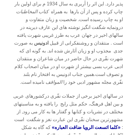
پذیر دارد. این اثر را آربری به سال 1934 م برای اولین بار
چاپ کرده و پس از آن بارها به همراه
کتاب المخاطبات
او به چاپ رسیده است. شخصیت و زبان متفاوت و
درونمایه شگفت انگیز نوشته های این عارف دیرینه در
سالهای اخیر در جهان عرب به طرز غریبی شهرت یافته
است . منتقدان و روشنفکرانی از قبیل
ادونیس
به صورت
جدی مجذوب او و زبان آثارش شده اند. به گونه ای که
شهرت نفّری در حال حاضر در میان شاعران و منتقدان
ادبی عرب بسی بیشتر از شهرت او در میان اصحاب کلام
و تصوف است.همین جناب ادونیس به افتخار نام بلند
نفّری مجله مشهور ادبی خود را
المواقف
نامیده است.
در سالهای اخیز برخی از جملات نفّری درکشورهای عربی
و بین اهل فرهنگ، حکم مثل رایج را یافته و به مناسبتهای
مختلف در نشریات و کتابها و گفتار ها به کار می رود, از
مشهورترین سخنان نفّری این عبارت نغز و شگفت است
:
«کلما اتسعت الرویا ضاقت العباره»
که گاه به شکل