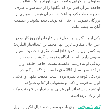
به نوعی نهانگرایی و تقیه روی بیاورند و البته عظمت
فاجعه نیز آن قدر بود که نگاهها را از همه سو به طرف
حلاج منعطف کرد و باعث شد در آن هیاهو ، بسیاری از
بزرگان تصوف آن چنان که بودند , دیده نشوند و عظمت
آنان به چشم نیاید.
یکی از بزرگترین و اصیل ترین عارفان آن روزگار ،و در
عین حال متفاوت ترین آنها، محمد بن عبدالجبار النفّری(
به کسر نون و تشدید فاء) است. نفّری شخصیت بسیار
مبهمی دارد. نام و زادگاه و تاریخ درگذشت و سوانح
زندگی او به درستی دانسته نیست. حاجی خلیفه او را
درگذشته به سال 354 ه ق دانسته. زادگاه او گویا در
نزدیکی کوفه یا بصره بوده است. مذهب فقهی و کلامی
او را به قرینه زادگاه و بخشهایی از
کتاب
المواقف
او تشیع دانسته اند. ابن عربی نیز چندبار در
فتوحات مکیه
از او نام برده است.
کتاب المواقف
نثری ناب و متفاوت و خیال انگیز و تاویل