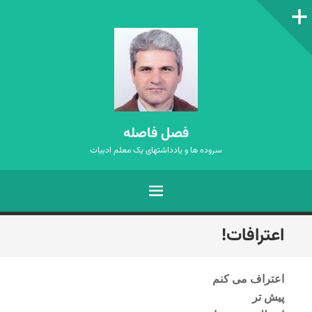
ستون‌کناری
فصل فاصله
سروده ها و یادداشتهای یک معلم ادبیات
فهرست
رفتن
اعترافات!
به
نوشته‌ها
اعتراف می کنم
پیش تر