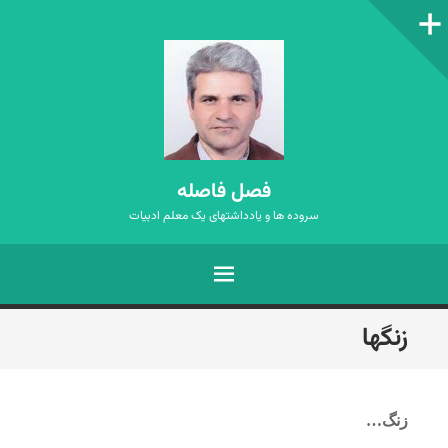
ستون‌کناری
فصل فاصله
سروده ها و یادداشتهای یک معلم ادبیات
فهرست
رفتن
زنگها
به
نوشته‌ها
زنگ…