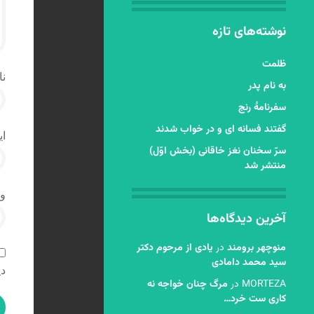
نوشته‌های تازه
ظلمت
نا
به نام پدر
سفرنامۀ رنج
گفتند فسانه ای و در خواب شدند
ای
سرّ سخنان نغز خاقانی (بخش اوّل)
منتشر شد
و
آخرین دیدگاه‌ها
منوچهر برومند
در
یادی از مرحوم دکتر
سید محمد دامادی
دی
MORTEZA
در
مرگ چنان خواجه نه
کاری ست خرد…