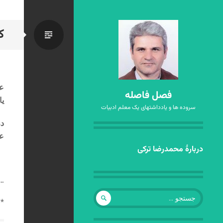
ک
استاندا
ع
فصل فاصله
یا
سروده ها و یادداشتهای یک معلم ادبیات
در
عم
رفتن
دربارهٔ محمدرضا ترکی
به
نوشته‌ها
.
جستجو
* 
برای: