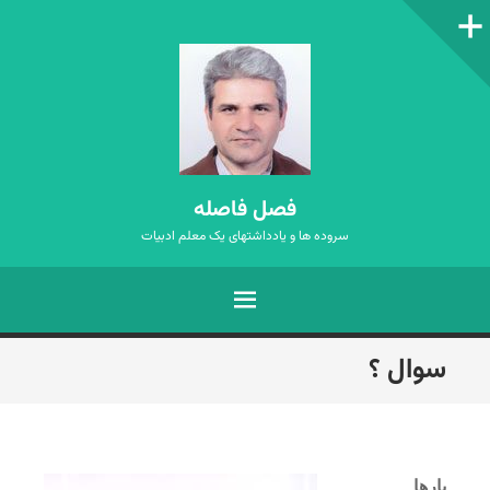
ستون‌کناری
فصل فاصله
سروده ها و یادداشتهای یک معلم ادبیات
فهرست
رفتن
سوال ؟
به
نوشته‌ها
بارها