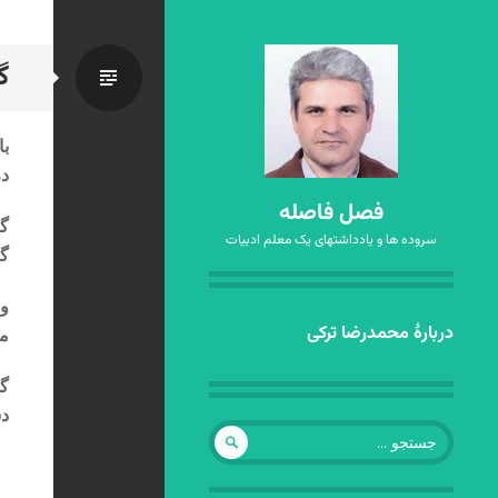
گ
استاندا
با
د
فصل فاصله
گر
سروده ها و یادداشتهای یک معلم ادبیات
گو
وا
رفتن
دربارهٔ محمدرضا ترکی
می
به
نوشته‌ها
گ
دس
جستجو
برای:
*