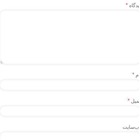
دگاه
*
م
*
میل
*
ب‌سایت