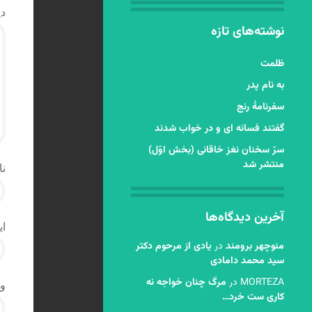
دی
نوشته‌های تازه
ظلمت
به نام پدر
سفرنامۀ رنج
گفتند فسانه ای و در خواب شدند
سرّ سخنان نغز خاقانی (بخش اوّل)
منتشر شد
نا
آخرین دیدگاه‌ها
ای
منوچهر برومند
در
یادی از مرحوم دکتر
سید محمد دامادی
MORTEZA
در
مرگ چنان خواجه نه
و
کاری ست خرد…