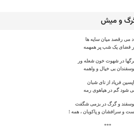
رگ و میش
رد
د می رقصد میان سایه ها
ر فضای یک شب پر همهمه
گها در شهوت خون شعله ور
سفندان بی خیال و واهمه
پسین فریاد از نای شبان
 شود گم در هیاهوی رمه
وسفند و گرگ در بزمی شگفت
ت و سرافشان و پاکوبان ، همه !
**