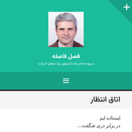
ستون‌کناری
فصل فاصله
سروده ها و یادداشتهای یک معلم ادبیات
فهرست
رفتن
اتاق انتظار
به
نوشته‌ها
ایستاده ایم
در برابر دری شگفت…