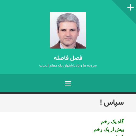
ستون‌کناری
فصل فاصله
سروده ها و یادداشتهای یک معلم ادبیات
فهرست
رفتن
سپاس !
به
نوشته‌ها
گاه یک زخم
بیش از یک زخم