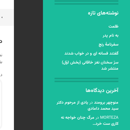
نوشته‌های تازه
ن
ظلمت
ن
به نام پدر
د
سفرنامۀ رنج
گفتند فسانه ای و در خواب شدند
نش
شد
سرّ سخنان نغز خاقانی (بخش اوّل)
منتشر شد
دی
آخرین دیدگاه‌ها
منوچهر برومند
در
یادی از مرحوم دکتر
سید محمد دامادی
MORTEZA
در
مرگ چنان خواجه نه
کاری ست خرد…