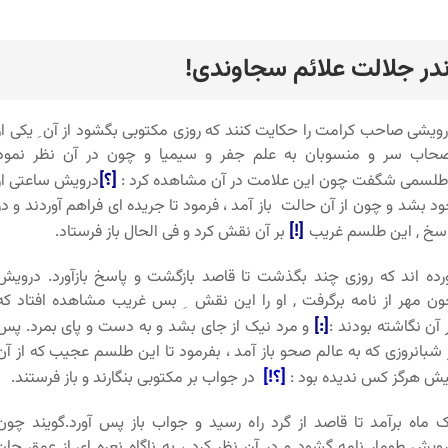
ندر جلالت علائم سجاوندی!
رد
ویشی صاحب کرامت را حکایت کنند که روزی مکتوبی بگشود از آن ِ یکی از
حاب سر و منسوبان به علم جفر و سیمیا و چون در آن نظر نمود
[؟]
طلسمی شگفت چون این علامت در آن مشاهده کرد :
درویش ساعتی از
د بشد و چون از آن حالت باز آمد ، فرمود تا جریده ای فراهم آوردند و در
[!]
سخ , این طلسم غریب
بر آن نقش کرد و فی الحال باز فرستاد.
رده اند که روزی چند بگذشت تا قاصد بازگشت و پاسخ بازآورد. درویش
ن مهر از نامه برگرفت , او را این نقش ِ بس غریب مشاهده افتاد که
[:]
 آن نگاشته بودند :
و مرد نیک از جای بشد و به دست و پای بمرد. پس
 شبانروزی که به عالم صحو باز آمد ، بفرمود تا این طلسم عجیب که از آن
[؟!]
ش هرگز کس ندیده بود :
در جواب بر مکتوبی بنگارند و باز فرستند.
 ماه برآمد تا قاصد از گرد راه رسید و جواب باز پس آورد.گویند چون
ویش طومار نامه گشود و در آن نظر کرد ، به ناگاه نعره ای از عمق جان