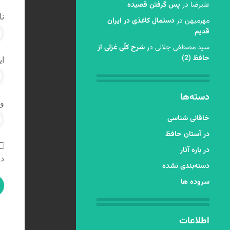
عليرضا
در
پس گرفتن قصیده
نا
مهرمیهن
در
دستمال کاغذی در ایران
قدیم
سید مصطفی جلالی
در
شرح کلّی غزلی از
حافظ (2)
ای
دسته‌ها
و
خاقانی شناسی
در آستان حافظ
در باره آثار
دی
دسته‌بندی نشده
سروده ها
اطلاعات