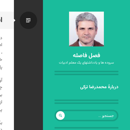
ا
استاندا
در
اص
، 
فصل فاصله
خو
سروده ها و یادداشتهای یک معلم ادبیات
پا
آو
رفتن
دربارهٔ محمدرضا ترکی
چو
به
بر
نوشته‌ها
از
پی
جستجو
برای:
یک
در