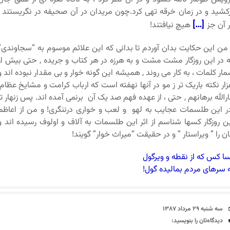
کشید و در زمان خرقه تهی کرد.چون مریدان در آن صحیفه در نگریستند ,
[…]
 آن جز
هیچ نیافتند!
من این حکایت بدان آوردم تا بدانی که این علائم موسوم به “سجاوندی”
 در این روزگار مشت مشت و به هرزه در هر کتاب و جریده , حتی بیش از
ار کلمات ، به کار می روند , همیشه این گونه خوار و بی مقدار نبوده اند و
ار نکته باریک تر ز مو در آنها نهفته است که ارباب کرامت و مشایخ عظام,
ارالله برهانهم , حتی ، از عهده فهم صد یک آن برنمی آمده اند. پس زنهار تا
 این طلسمات عجایب به لهو و لعب و خواری درننگری! و من از اعاظم
ن روزگار کسها شناسم از اثر این طلسمات به آلاف و اولوف رسیده اند و
ان را ” ویراستار ” و در حقیقت “میراث خوار” گویند!
ا کس که از نقطه و ویرگول
 سرهای مردم بمالیده گول!
تاریخ
سه شنبه ۲۹ مرداد ۱۳۸۷
دیدگاه‌ها
دیدگاه‌تان را بنویسید: