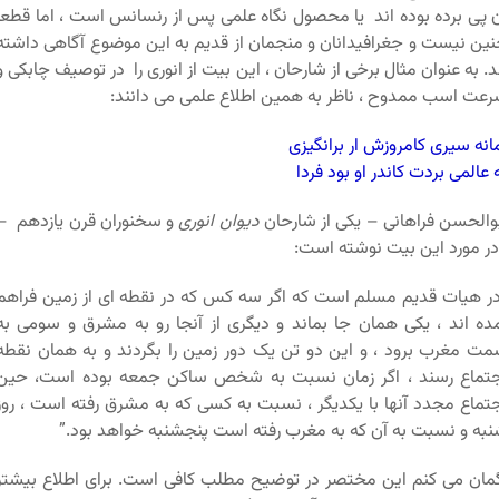
 پی برده بوده اند یا محصول نگاه علمی پس از رنسانس است ، اما قطعا
ین نیست و جغرافیدانان و منجمان از قدیم به این موضوع آگاهی داشته
د. به عنوان مثال برخی از شارحان ، این بیت از انوری را در توصیف چابکی و
عت اسب ممدوح ، ناظر به همین اطلاع علمی می دانند:
انه سیری کامروزش ار برانگیزی
 عالمی بردت کاندر او بود فردا
والحسن فراهانی – یکی از شارحان
دیوان انوری
و سخنوران قرن یازدهم –
 مورد این بیت نوشته است:
ر هیات قدیم مسلم است که اگر سه کس که در نقطه ای از زمین فراهم
ده اند ، یکی همان جا بماند و دیگری از آنجا رو به مشرق و سومی به
ت مغرب برود ، و این دو تن یک دور زمین را بگردند و به همان نقطه
تماع رسند ، اگر زمان نسبت به شخص ساکن جمعه بوده است، حین
تماع مجدد آنها با یکدیگر ، نسبت به کسی که به مشرق رفته است ، روز
به و نسبت به آن که به مغرب رفته است پنجشنبه خواهد بود.”
ان می کنم این مختصر در توضیح مطلب کافی است. برای اطلاع بیشتر