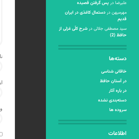
عليرضا
در
پس گرفتن قصیده
مهرمیهن
در
دستمال کاغذی در ایران
قدیم
سید مصطفی جلالی
در
شرح کلّی غزلی از
حافظ (2)
نا
دسته‌ها
خاقانی شناسی
در آستان حافظ
ای
در باره آثار
دسته‌بندی نشده
و
سروده ها
اطلاعات