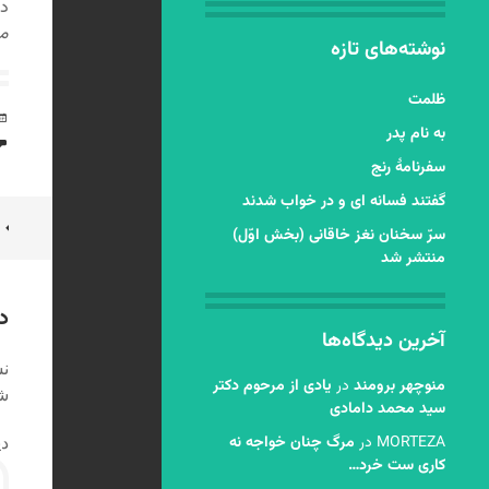
در
مش
نوشته‌های تازه
ظلمت
به نام پدر
سفرنامۀ رنج
گفتند فسانه ای و در خواب شدند
ن
سرّ سخنان نغز خاقانی (بخش اوّل)
منتشر شد
ن
د
آخرین دیدگاه‌ها
نش
منوچهر برومند
در
یادی از مرحوم دکتر
شد
سید محمد دامادی
MORTEZA
در
مرگ چنان خواجه نه
دی
کاری ست خرد…