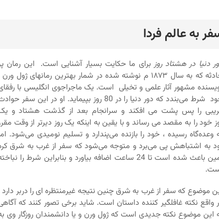
فر به عالم فردا
رد
ر دنیا در هشتاد روز
برای ما حکایت بسیار آشنایی است. این رمان پر
حادثه که به سال ۱۸۷۳ م نوشته شده در شمار بهترین رمانهای ژول ورن ،
یسنده مشهور آثار علمی و تخیلی است. یک ماجراجوی انگلیسی با رفقای
خود شرط می‌بندد که دور دنیا را در 80 روز بپیماید. او در این سفر حواد
ریبی را پس پشت می افکند و سرانجام بعد از گذشت هشتاد و یک
ز خود را به مقصد می رساند و با یقین به اینکه یک روز دیرتر از وقت مقرر
 وعده‌گاه رسیده ،‌ خود را بازنده می‌پندارد و تسلیم نومیدی می‌شود. اما
د به اشتباهش پی می‌برد و متوجه می‌شود که سفر از غرب به شرق کره
زمین باعث شده است تا 24 ساعت اضافه بیاورد و بنابراین شرط را نباخته
ست.
ن موضوع که سفر از غرب به شرق چنین نتیجه غیرمنتظره ای را دربر دارد ،
 واقع نکته غافلگیر کننده داستان است. شاید برخی تصور کنند که آگاهی
 این موضوع نکته جدیدی است که ژول ورن و یا دانشمندان روزگار وی به