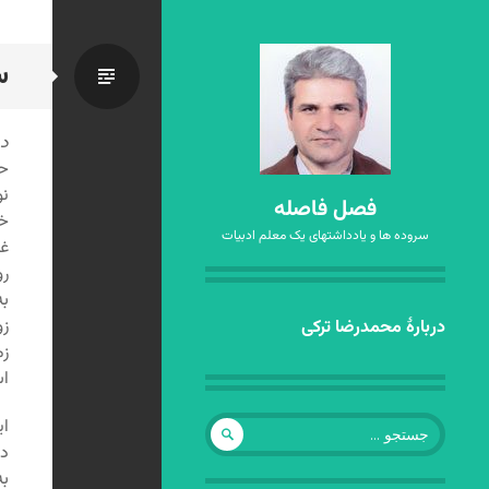
س
استاندا
دو
نو
فصل فاصله
سروده ها و یادداشتهای یک معلم ادبیات
غ
رو
به
رفتن
زو
دربارهٔ محمدرضا ترکی
به
نوشته‌ها
ا
جستجو
ای
برای:
در
به