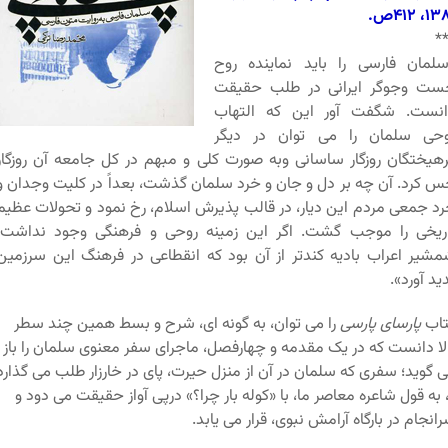
۱، ۴۱۲ص.
*
لمان فارسی را باید نماینده روح
ست وجوگر ایرانی در طلب حقیقت
انست. شگفت آور این که التهاب
وحی سلمان را می توان در دیگر
هیختگان روزگار ساسانی وبه صورت کلی و مبهم در کل جامعه آن روزگار
 کرد. آن چه بر دل و جان و خرد سلمان گذشت، بعداً در کلیت وجدان و
د جمعی مردم این دیار، در قالب پذیرش اسلام، رخ نمود و تحولات عظیم
ریخی را موجب گشت. اگر این زمینه روحی و فرهنگی وجود نداشت،
شیر اعراب بادیه کندتر از آن بود که انقطاعی در فرهنگ این سرزمین
ید آورد».
تاب
پارسای پارسی
را می توان، به گونه ای، شرح و بسط همین چند سطر
لا دانست که در یک مقدمه و چهارفصل، ماجرای سفر معنوی سلمان را باز
 گوید؛ سفری که سلمان در آن از منزل حیرت، پای در خارزار طلب می گذارد
 به قول شاعره معاصر ما، با «کوله بار چرا؟» درپی آواز حقیقت می دود و
انجام در بارگاه آرامش نبوی، قرار می یابد.