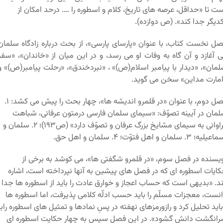
ت تا «حداقل، عرصه های تاریخ، کلام و اسطوره را …. درحد امکان از
دیگر جدا کند». (ص دوازده).
ل نخست کتاب، با عنوان «پارسای پارسی»، از بحث درباره زادگاه سلمان
 آغازد و آن گاه به وفات او می رسد، و در این میان از «خاندان»، «سفر
مان»، «دیدار با پیامبر اسلام(ص)» ، «نبردخندق»، «رحلت پیامبر(ص)» و
مارت مداین» سخن می گوید.
فصل دوم، با عنوان «در قلمرو اندیشه ها»، چهار بحث را پیش می کشد: ۱.
مان در آیینه تصوّف: «سیمای سلمان فارسی درمتون عرفانی، شباهت
فراوانی به سیمای مشایخ بزرگ عرفان و تصوّف دارد» (ص۱۹۳)؛ ۲. سلمان و
لیه؛ ۳. سلمان و اهل فتوّت؛ ۴. سلمان و اهل حق.
یسنده در فصل سوم، «در قلمرو شگفتی ها»، می کوشد به برخی از
ایات اسطوره ای که در فصل های پیشین به آنها نپرداخته است، اشاره
د. «بدیهی است که حساب اعجاز و خوارق عادت را باید از اسطوره ها جدا
نست، معجزات مسلّم را باید حسب ادلّه کلامی پذیرفت، اما اسطوره ها
باید تحلیل کرد و رازورمزهای نهفته در پسِ نمادها و تمثیل های اسطوره رابا
انگشت دانش گشود». در این فصل سپس به چهار حکایت اسطوره ای