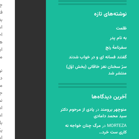
چن
فر
نوشته‌های تازه
به
اس
ظلمت
اخ
به نام پدر
هی
سفرنامۀ رنج
ای
م
گفتند فسانه ای و در خواب شدند
سرّ سخنان نغز خاقانی (بخش اوّل)
نو
منتشر شد
در
مو
جز
آخرین دیدگاه‌ها
نم
اه
منوچهر برومند
در
یادی از مرحوم دکتر
اد
سید محمد دامادی
با
MORTEZA
در
مرگ چنان خواجه نه
یک
کاری ست خرد…