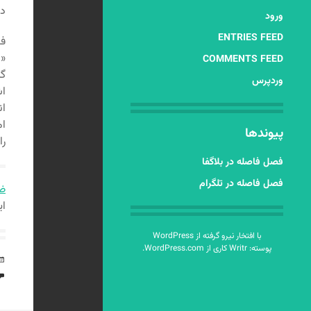
در
ورود
ENTRIES FEED
فص
«ش
COMMENTS FEED
گز
وردپرس
اش
ان
ام
پیوندها
را
فصل فاصله در بلاگفا
فصل فاصله در تلگرام
ضر
ای
با افتخار نیرو گرفته از WordPress
پوسته: Writr کاری از
WordPress.com
.