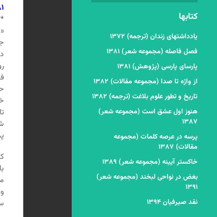
۳۸۱
کتابها
**
«س
یادداشتهای زندان (ترجمه) ۱۳۷۲
ج
فصل فاصله (مجموعه شعر) ۱۳۸۱
د
ر
پارسای پارسی (پژوهش) ۱۳۸۱
فر
از واژه تا صدا (مجموعه مقالات) ۱۳۸۲
حس
تاریخ و تطور علوم بلاغت (ترجمه) ۱۳۸۲
خر
هنوز اول عشق است (مجموعه شعر)
تا
۱۳۸۷
شم
پد
پرسه در عرصه کلمات (مجموعه
مقالات) ۱۳۸۷
ک
خاکستر آیینه (مجموعه شعر) ۱۳۸۹
با
بغض در نواحی لبخند (مجموعه شعر)
می
۱۳۹۱
و،
نقد صیرفیان ۱۳۹۴
سر