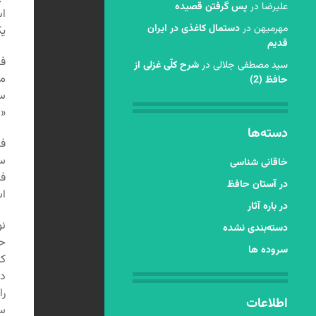
عليرضا
در
پس گرفتن قصیده
اس
مهرمیهن
در
دستمال کاغذی در ایران
یک
قدیم
فص
سید مصطفی جلالی
در
شرح کلّی غزلی از
می
حافظ (2)
سل
«ا
دسته‌ها
سل
خاقانی شناسی
در آستان حافظ
اسماعی
در باره آثار
نو
دسته‌بندی نشده
حک
سروده ها
کن
دا
را
اطلاعات
سر