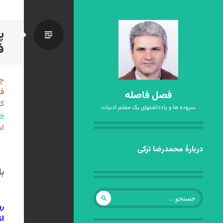
پ
استاندا
ف
چ
فر
فصل فاصله
کت
سروده ها و یادداشتهای یک معلم ادبیات
خ
اس
رفتن
دربارهٔ محمدرضا ترکی
به
با
نوشته‌ها
جستجو
برای:
رو
ان