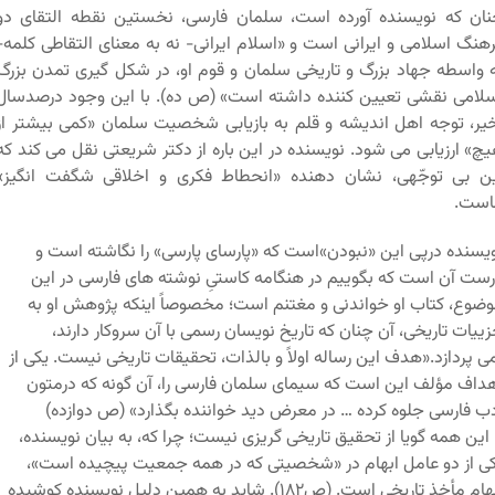
ان که نویسنده آورده است، سلمان فارسی، نخستین نقطه التقای دو
هنگ اسلامی و ایرانی است و «اسلام ایرانی- نه به معنای التقاطی کلمه-
 واسطه جهاد بزرگ و تاریخی سلمان و قوم او، در شکل گیری تمدن بزرگ
لامی نقشی تعیین کننده داشته است» (ص ده). با این وجود درصدسال
یر، توجه اهل اندیشه و قلم به بازیابی شخصیت سلمان «کمی بیشتر از
چ» ارزیابی می شود. نویسنده در این باره از دکتر شریعتی نقل می کند که
ن بی توجّهی، نشان دهنده «انحطاط فکری و اخلاقی شگفت انگیز»
است.
یسنده درپی این «نبودن»است که «پارسای پارسی» را نگاشته است و
ست آن است که بگوییم در هنگامه کاستیِ نوشته های فارسی در این
ضوع، کتاب او خواندنی و مغتنم است؛ مخصوصاً اینکه پژوهش او به
ییات تاریخی، آن چنان که تاریخ نویسان رسمی با آن سروکار دارند،
ی پردازد.«هدف این رساله اولاً و بالذات، تحقیقات تاریخی نیست. یکی از
داف مؤلف این است که سیمای سلمان فارسی را، آن گونه که درمتون
ب فارسی جلوه کرده … در معرض دید خواننده بگذارد» (ص دوازده)
 این همه گویا از تحقیق تاریخی گریزی نیست؛ چرا که، به بیان نویسنده،
ی از دو عامل ابهام در «شخصیتی که در همه جمعیت پیچیده است»،
ابهام مأخذ تاریخی است. (ص۱۸۲). شاید به همین دلیل نویسنده کوشیده