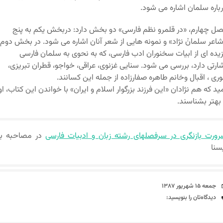
باره سلمان اشاره می شود.
ل چهارم، «در قلمرو نظم فارسی» دو بخش دارد: دربخش یکم به پنج
اعر سلمانْ نژاد» و نمونه هایی از شعر آنان اشاره می شود. در بخش دوم
یده ای از ابیات سخنوران ادب فارسی، که به نحوی به سلمان فارسی
ارتی دارد، بررسی می شود. سنایی غزنوی، عراقی، خواجو، قطران تبریزی،
وری ، اقبال وخانم طاهره صفارزاده از جمله این کسانند.
ید که هم نژادان «این فرزند بزرگوار اسلام و ایران» با خواندن این کتاب، او
 بهتر بشناسند.
ورت بازنگری در سرفصلهای رشته زبان و ادبیات فارسی
در مصاحبه با
سنا
تاریخ
جمعه ۱۵ شهریور ۱۳۸۷
دیدگاه‌ها
دیدگاه‌تان را بنویسید: