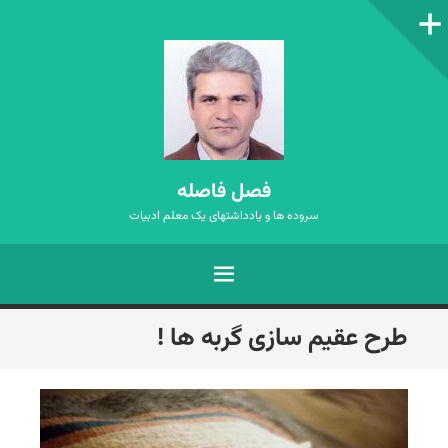
ستون‌کناری
فصل فاصله
سروده ها و یادداشتهای یک معلم ادبیات
فهرست
رفتن
طرح عقیم سازی گربه ها !
به
نوشته‌ها