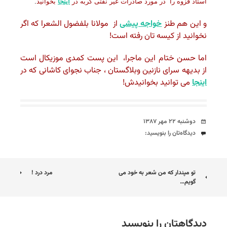
استاد قزوه را در مورد صادرات غیر نفتی گربه در
اینجا
بخوانید
.
و این هم طنز
خواجه پیشی
از مولانا بلفضول الشعرا که اگر
نخوانید از کیسه تان رفته است!
اما حسن ختام این ماجرا، این پست کمدی موزیکال است
از بدیهه سرای نازنین وبلاگستان ، جناب
نجوای کاشانی که در
اینجا
می توانید بخوانیدش!
تاریخ
دوشنبه ۲۲ مهر ۱۳۸۷
دیدگاه‌ها
دیدگاه‌تان را بنویسید:
ناوبری
تو مپندار که من شعر به خود می
مرد درد !
گویم…
نوشته
دیدگاهتان را بنویسید