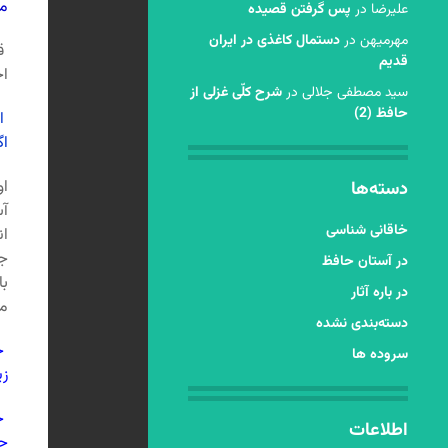
من
عليرضا
در
پس گرفتن قصیده
مهرمیهن
در
دستمال کاغذی در ایران
قی
قدیم
اج
سید مصطفی جلالی
در
شرح کلّی غزلی از
حافظ (2)
اگ
اگ
او
دسته‌ها
آس
خاقانی شناسی
ان
جر
در آستان حافظ
با
در باره آثار
می
دسته‌بندی نشده
جز
سروده ها
زی
جر
اطلاعات
ج