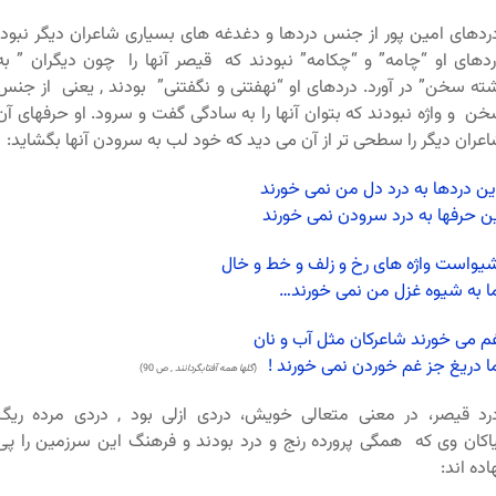
دهای امین پور از جنس دردها و دغدغه های بسیاری شاعران دیگر نبود.
دهای او “چامه” و “چکامه” نبودند که قیصر آنها را چون دیگران ” به
ته سخن” در آورد. دردهای او “نهفتنی و نگفتنی” بودند , یعنی از جنس
ن و واژه نبودند که بتوان آنها را به سادگی گفت و سرود. او حرفهای آن
عران دیگر را سطحی تر از آن می دید که خود لب به سرودن آنها بگشاید:
ین دردها به درد دل من نمی خورند
ن حرفها به درد سرودن نمی خورند
واست واژه های رخ و زلف و خط و خال
ا به شیوه غزل من نمی خورند…
 می خورند شاعرکان مثل آب و نان
ا دریغ جز غم خوردن نمی خورند !
(
گلها همه آفتابگردانند
, ص 90)
د قیصر، در معنی متعالی خویش، دردی ازلی بود , دردی مرده ریگ
اکان وی که همگی پرورده رنج و درد بودند و فرهنگ این سرزمین را پی
اده اند: