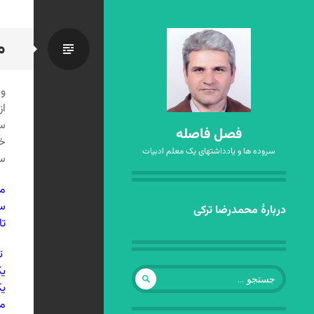
م
استاندا
وا
از
سا
فصل فاصله
خو
سروده ها و یادداشتهای یک معلم ادبیات
س
م
سا
رفتن
دربارهٔ محمدرضا ترکی
تا
به
نوشته‌ها
تو
یک
جستجو
برای:
یک
مث