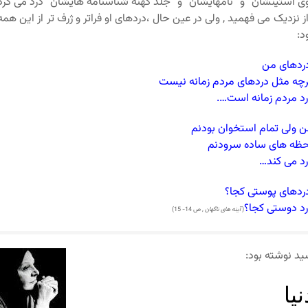
ی آستینشان” و “نامهایشان” و “جلد کهنه شناسنامه هایشان” درد می کرد
از نزدیک می فهمید , ولی در عین حال ،دردهای او فراتر و ژرف تر از این همه
د:
ردهای من
چه مثل دردهای مردم زمانه نیست
د مردم زمانه است….
 ولی تمام استخوان بودنم
ظه های ساده سرودنم
د می کند…
دهای پوستی کجا؟
د دوستی کجا؟
(
آینه های ناگهان
, ص 14- 15)
د نوشته بود:
نیا