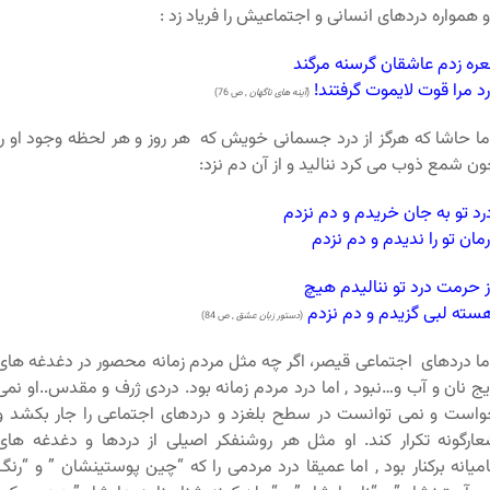
 همواره دردهای انسانی و اجتماعیش را فریاد زد :
عره زدم عاشقان گرسنه مرگند
د مرا قوت لایموت گرفتند!
(
آینه های ناگهان
, ص 76)
ا حاشا که هرگز از درد جسمانی خویش که هر روز و هر لحظه وجود او را
ن شمع ذوب می کرد ننالید و از آن دم نزد:
د تو به جان خریدم و دم نزدم
مان تو را ندیدم و دم نزدم
 حرمت درد تو ننالیدم هیچ
سته لبی گزیدم و دم نزدم
(
دستور زبان عشق
, ص 84)
ا دردهای اجتماعی قیصر، اگر چه مثل مردم زمانه محصور در دغدغه های
یج نان و آب و…نبود , اما درد مردم زمانه بود. دردی ژرف و مقدس..او نمی
است و نمی توانست در سطح بلغزد و دردهای اجتماعی را جار بکشد و
ارگونه تکرار کند. او مثل هر روشنفکر اصیلی از دردها و دغدغه های
میانه برکنار بود , اما عمیقا درد مردمی را که “چین پوستینشان ” و “رنگ