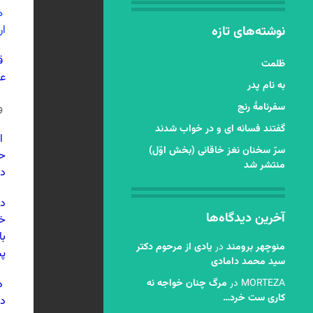
ه
ار
نوشته‌های تازه
قو
ظلمت
عش
به نام پدر
سفرنامۀ رنج
و 
گفتند فسانه ای و در خواب شدند
او
سرّ سخنان نغز خاقانی (بخش اوّل)
حر
منتشر شد
در
د
آخرین دیدگاه‌ها
خو
با
منوچهر برومند
در
یادی از مرحوم دکتر
پس
سید محمد دامادی
MORTEZA
در
مرگ چنان خواجه نه
د
کاری ست خرد…
در