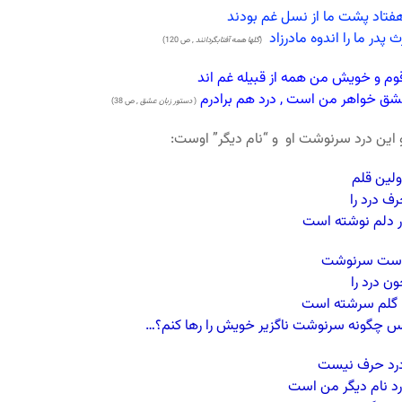
فتاد پشت ما از نسل غم بودند
ث پدر ما را اندوه مادرزاد
(
گلها همه آفتابگردانند
, ص 120)
م و خویش من همه از قبیله غم اند
ق خواهر من است , درد هم برادرم
(
دستور زبان عشق
, ص 38)
این درد سرنوشت او و “نام دیگر” اوست:
لین قلم
ف درد را
 دلم نوشته است
ست سرنوشت
ن درد را
 گلم سرشته است
 چگونه سرنوشت ناگزیر خویش را رها کنم؟…
رد حرف نیست
د نام دیگر من است