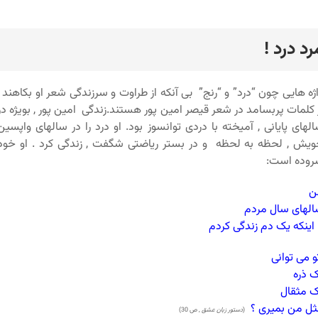
رد درد !
رد
ژه هایی چون “درد” و “رنج” بی آنکه از طراوت و سرزندگی شعر او بکاهند ,
 کلمات پربسامد در شعر قیصر امین پور هستند.زندگی امین پور , بویژه در
لهای پایانی , آمیخته با دردی توانسوز بود. او درد را در سالهای واپسین
یش , لحظه به لحظه و در بستر ریاضتی شگفت , زندگی کرد . او خود
روده است:
ن
لهای سال مردم
 اینکه یک دم زندگی کردم
 می توانی
 ذره
 مثقال
ل من بمیری ؟
(
دستور زبان عشق
, ص 30)