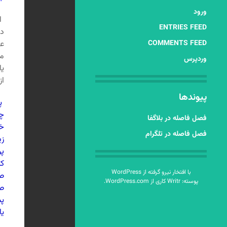
ورود
او
ENTRIES FEED
در
COMMENTS FEED
عش
می
وردپرس
یا
از
پیوندها
پ
چن
فصل فاصله در بلاگفا
خر
فصل فاصله در تلگرام
زی
پو
کا
با افتخار نیرو گرفته از WordPress
صو
پوسته: Writr کاری از
WordPress.com
.
صو
پ
یا