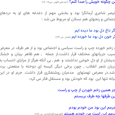
 چگونه خویش را صدا کنم؟
(
آینه های ناگهان
, ص15- 16)
صر شاعری آرمانگرا بود و بخشی مهم از دغدغه های او به دردهای
تماعی و رنجهای هم نسلان او مربوط می شد :
ر داغ دل بود ما دیده ایم
ر خون دل بود ما خورده ایم
(همان , ص 101)
 زخم خورده چپ و راست سیاسی و اجتماعی بود و از هر طرف در معرض
یب جریانهای مختلف قرار داشت.از جمله , هم ظاهر بینان و خشک
دیشان از او دل خوشی نداشتند و هم , بی آنکه هرگز از مزایای انتساب به
یان شعر انقلاب , چون برخی دیگر, کیسه ای دوخته یا منفعتی برده
شد.در معرض تهمتهای مدعیان روشنفکری قرار داشت. جرم او در این
انه تنها این بود که خودش بود و مستقل فکر می کرد:
 همین زخم خوردن از چپ و راست
ن طَرفها چه طرف بربستم
مم این بود من خودم بودم
رمم این است من خودم هستم
(
گلها همه آفتابگردانند
, ص 132)