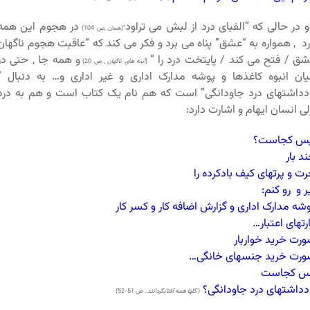
 در حالی که “الفبای درد از لبش می تراود
در هجوم این همه
“(همان ,ص 104)
د , همواره به “عشق” پناه می برد و فکر می کند که “عاقبت هجوم ناگهان
ق / فتح می کند / پایتخت درد را “
و همه جا , حتی در
(
آینه های ناگهان
, ص 20)
ان انبوه کاغذها و پوشه مدارک اداری و غیر اداری و… به دنبال ”
دداشتهای درد جاودانگی” است که هم نام یک کتاب است و هم به درد
لی انسان ایهام و اشارت دارد:
س کجاست؟
د بار
ت و پرتهای کیف بادکرده را
ر و رو کنم:
شه مدارک اداری و گزارش اضافه کار و کسر کار
رتهای اعتبار…
رت خرید خواربار
رت خرید جنسهای خانگی…
س کجاست
دداشتهای درد جاودانگی؟
(
گلها همه آفتابگردانند
, ص 51-52)