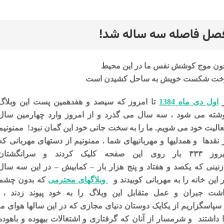
صل فاصله سه ساله شد!
رد
ون موج کوشش نفس ما در این محیط
خت شکست خویش به ساحل کشیدن است
ز
اول دی ماه 1384
تا امروز که سیصد و هفدهمین پست این وبلاگ
وشته می شود ، سه سال می گذرد و از امروز وارد چهارمین سال
الیت خود می شویم. ما را به سخت جانی خود این گمان نبود! ممنونیم
 نقدها و همدلیها و مهربانیهای شما . ممنونیم از دستهای مهربانی که
دیروز ۳۳۳ بار روی این صفحه کلیک کردند و سرانگشتان
زنینی که یکصد و هفتاد و پنج هزار بار – کمابیش – در این سه سال
 این خانه را به مهربانی کوبیدند و
وبلاگهای محترمی
که بدون چشم
اشت جبران و عمل متقابل این وبلاگ را به خود پیوند زدند ،
سپاسگزاریم از یکایک دوستان دنیای مجازی که در این سالها هوای ما
 داشتند و شرمسار از آنان که گرفتاری و اشتغالات بیهوده و باهوده