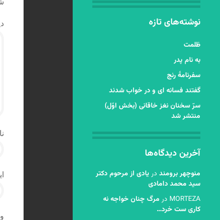
شد
نوشته‌های تازه
دی
ظلمت
به نام پدر
سفرنامۀ رنج
گفتند فسانه ای و در خواب شدند
سرّ سخنان نغز خاقانی (بخش اوّل)
منتشر شد
نا
آخرین دیدگاه‌ها
منوچهر برومند
در
یادی از مرحوم دکتر
ای
سید محمد دامادی
MORTEZA
در
مرگ چنان خواجه نه
کاری ست خرد…
و