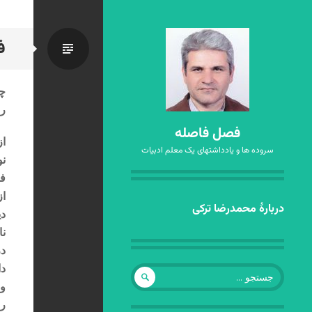
ف
استاندا
چ
ر
فصل فاصله
ا
سروده ها و یادداشتهای یک معلم ادبیات
ن
فع
از
رفتن
دربارهٔ محمدرضا ترکی
به
نا
نوشته‌ها
در
جستجو
د
برای:
و 
را