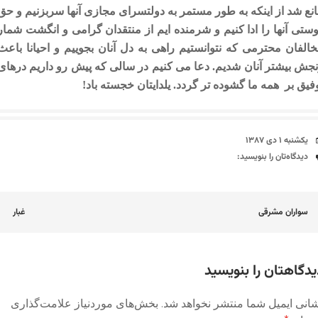
نع شد از اینکه به طور مستمر به دولتسرای مجازی آنها سربزنیم و حق
ستی آنها را ادا کنیم و شرمنده ایم از منتقدان گرامی و انگشت شمار
الفان محترمی که نتوانستیم راهی به دل آنان بجوییم و احیانا باعث
جش بیشتر آنان شدیم. دعا می کنیم در سالی که پیش رو داریم درهای
فیق بر همه ما گشوده تر گردد. یلدایتان خجسته باد!
تاریخ
یکشنبه ۱ دی ۱۳۸۷
دیدگاه‌ها
دیدگاه‌تان را بنویسید:
اوبری
سواران مشرقی
غبار
وشته
یدگاهتان را بنویسید
انی ایمیل شما منتشر نخواهد شد.
بخش‌های موردنیاز علامت‌گذاری