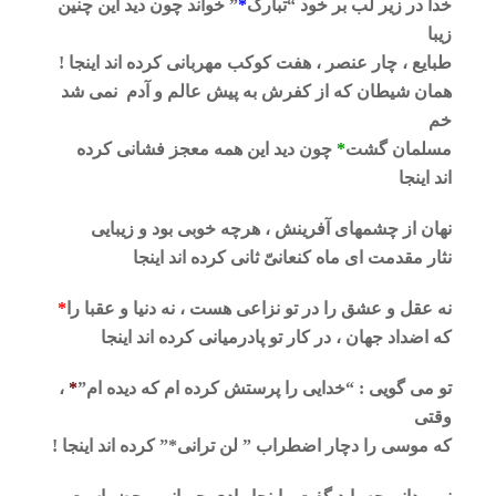
خدا در زیر لب بر خود “تبارک
*
” خواند چون دید این چنین
زیبا
طبایع ، چار عنصر ، هفت کوکب مهربانی کرده اند اینجا !
همان شیطان که از کفرش به پیش عالم و آدم نمی شد
خم
مسلمان گشت
*
چون دید این همه معجز فشانی کرده
اند اینجا
نهان از چشمهای آفرینش ، هرچه خوبی بود و زیبایی
نثار مقدمت ای ماه کنعانیّ ثانی کرده اند اینجا
نه عقل و عشق را در تو نزاعی هست ، نه دنیا و عقبا را
*
که اضداد جهان ، در کار تو پادرمیانی کرده اند اینجا
تو می گویی : “خدایی را پرستش کرده ام که دیده ام”
*
،
وقتی
که موسی را دچار اضطراب ” لن ترانی
*
” کرده اند اینجا !