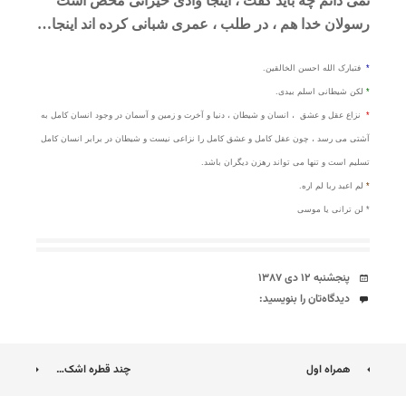
نمی دانم چه باید گفت ، اینجا وادی حیرانی محض است
رسولان خدا هم ، در طلب ، عمری شبانی کرده اند اینجا…
*
فتبارک الله احسن الخالقین.
*
لکن شیطانی اسلم بیدی.
*
نزاع عقل و عشق ، انسان و شیطان ، دنیا و آخرت و زمین و آسمان در وجود انسان کامل به
آشتی می رسد ، چون عقل کامل و عشق کامل را نزاعی نیست و شیطان در برابر انسان کامل
تسلیم است و تنها می تواند رهزن دیگران باشد.
*
لم اعبد ربا لم اره.
* لن ترانی یا موسی
تاریخ
پنجشنبه ۱۲ دی ۱۳۸۷
دیدگاه‌ها
دیدگاه‌تان را بنویسید:
ناوبری
همراه اول
چند قطره اشک…