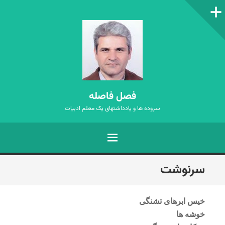
ستون‌کناری
فصل فاصله
سروده ها و یادداشتهای یک معلم ادبیات
فهرست
رفتن
سرنوشت
به
نوشته‌ها
خیس ابرهای تشنگی
خوشه ها