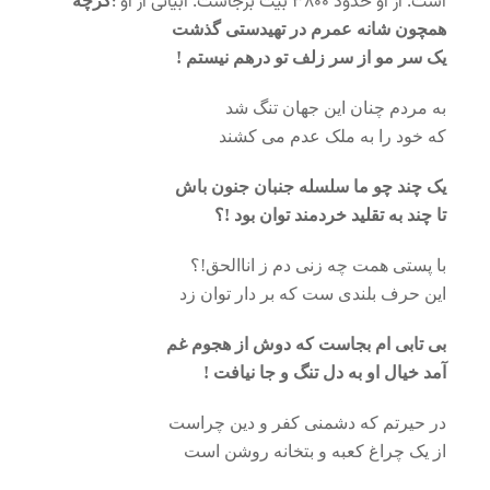
است. از او حدود ۳۸۰۰ بیت برجاست. ابیاتی از او :
گرچه
همچون شانه عمرم در تهیدستی گذشت
یک سر مو از سر زلف تو درهم نیستم !
به مردم چنان این جهان تنگ شد
که خود را به ملک عدم می کشند
یک چند چو ما سلسله جنبان جنون باش
تا چند به تقلید خردمند توان بود !؟
با پستی همت چه زنی دم ز اناالحق!؟
این حرف بلندی ست که بر دار توان زد
بی تابی ام بجاست که دوش از هجوم غم
آمد خیال او به دل تنگ و جا نیافت !
در حیرتم که دشمنی کفر و دین چراست
از یک چراغ کعبه و بتخانه روشن است