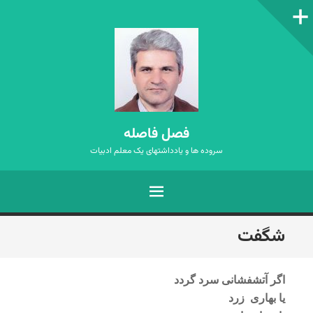
ستون‌کناری
فصل فاصله
سروده ها و یادداشتهای یک معلم ادبیات
فهرست
رفتن
شگفت
به
نوشته‌ها
اگر آتشفشانی سرد گردد
یا بهاری زرد