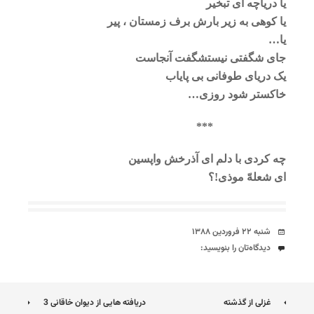
یا دریاچه ای تبخیر
یا کوهی به زیر بارش برف زمستان ، پیر
یا…
جای شگفتی نیست
شگفت آنجاست
یک دریای طوفانی بی پایاب
خاکستر شود روزی…
***
چه کردی با دلم ای آذرخش واپسین
ای شعلهّ موذی!؟
تاریخ
شنبه ۲۲ فروردین ۱۳۸۸
دیدگاه‌ها
دیدگاه‌تان را بنویسید:
ناوبری
غزلی از گذشته
دریافته هایی از دیوان خاقانی 3