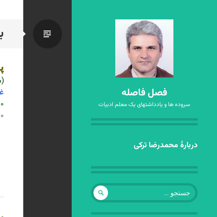
ب
استاندا
پ
(س
فصل فاصله
غر
۴۰۰
سروده ها و یادداشتهای یک معلم ادبیات
۵۰۰
رفتن
دربارهٔ محمدرضا ترکی
به
نوشته‌ها
جستجو
برای:
پ