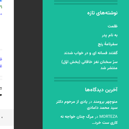
غر
۱۷۱ 
نوشته‌های تازه
۷۵۰
ظلمت
به نام پدر
سفرنامۀ رنج
گفتند فسانه ای و در خواب شدند
ضم
سرّ سخنان نغز خاقانی (بخش اوّل)
غر
منتشر شد
آخرین دیدگاه‌ها
منوچهر برومند
در
یادی از مرحوم دکتر
سید محمد دامادی
ن
MORTEZA
در
مرگ چنان خواجه نه
کاری ست خرد…