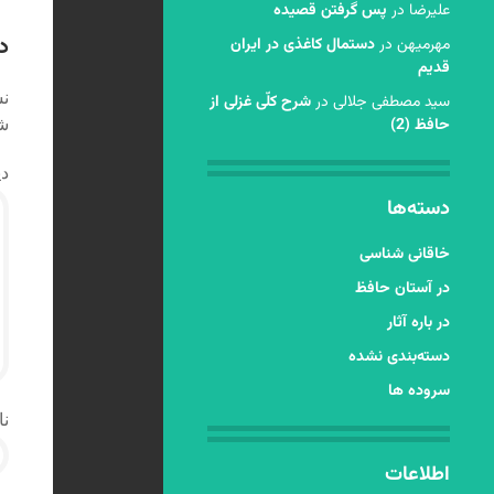
ن
عليرضا
در
پس گرفتن قصیده
د
مهرمیهن
در
دستمال کاغذی در ایران
قدیم
نش
سید مصطفی جلالی
در
شرح کلّی غزلی از
حافظ (2)
شد
دی
دسته‌ها
خاقانی شناسی
در آستان حافظ
در باره آثار
دسته‌بندی نشده
سروده ها
نا
اطلاعات