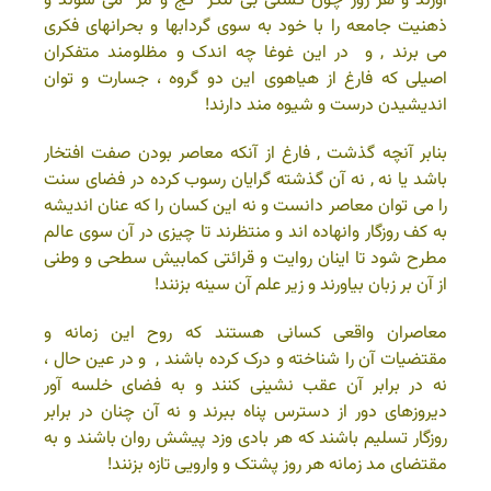
آورند و هر روز چون کشتی بی لنگر “کج و مژ” می شوند و
ذهنیت جامعه را با خود به سوی گردابها و بحرانهای فکری
می برند , و در این غوغا چه اندک و مظلومند متفکران
اصیلی که فارغ از هیاهوی این دو گروه ، جسارت و توان
اندیشیدن درست و شیوه مند دارند!
بنابر آنچه گذشت , فارغ از آنکه معاصر بودن صفت افتخار
باشد یا نه , نه آن گذشته گرایان رسوب کرده در فضای سنت
را می توان معاصر دانست و نه این کسان را که عنان اندیشه
به کف روزگار وانهاده اند و منتظرند تا چیزی در آن سوی عالم
مطرح شود تا اینان روایت و قرائتی کمابیش سطحی و وطنی
از آن بر زبان بیاورند و زیر علم آن سینه بزنند!
معاصران واقعی کسانی هستند که روح این زمانه و
مقتضیات آن را شناخته و درک کرده باشند , و در عین حال ،
نه در برابر آن عقب نشینی کنند و به فضای خلسه آور
دیروزهای دور از دسترس پناه ببرند و نه آن چنان در برابر
روزگار تسلیم باشند که هر بادی وزد پیشش روان باشند و به
مقتضای مد زمانه هر روز پشتک و وارویی تازه بزنند!