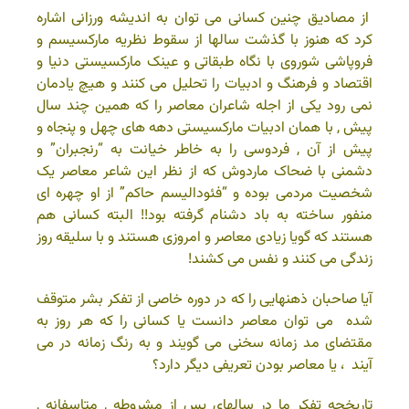
از مصادیق چنین کسانی می توان به اندیشه ورزانی اشاره
کرد که هنوز با گذشت سالها از سقوط نظریه مارکسیسم و
فروپاشی شوروی با نگاه طبقاتی و عینک مارکسیستی دنیا و
اقتصاد و فرهنگ و ادبیات را تحلیل می کنند و هیچ یادمان
نمی رود یکی از اجله شاعران معاصر را که همین چند سال
پیش , با همان ادبیات مارکسیستی دهه های چهل و پنجاه و
پیش از آن , فردوسی را به خاطر خیانت به “رنجبران” و
دشمنی با ضحاک ماردوش که از نظر این شاعر معاصر یک
شخصیت مردمی بوده و “فئودالیسم حاکم” از او چهره ای
منفور ساخته به باد دشنام گرفته بود!! البته کسانی هم
هستند که گویا زیادی معاصر و امروزی هستند و با سلیقه روز
زندگی می کنند و نفس می کشند!
آیا صاحبان ذهنهایی را که در دوره خاصی از تفکر بشر متوقف
شده می توان معاصر دانست یا کسانی را که هر روز به
مقتضای مد زمانه سخنی می گویند و به رنگ زمانه در می
آیند ، یا معاصر بودن تعریفی دیگر دارد؟
تاریخچه تفکر ما در سالهای پس از مشروطه , متاسفانه ,