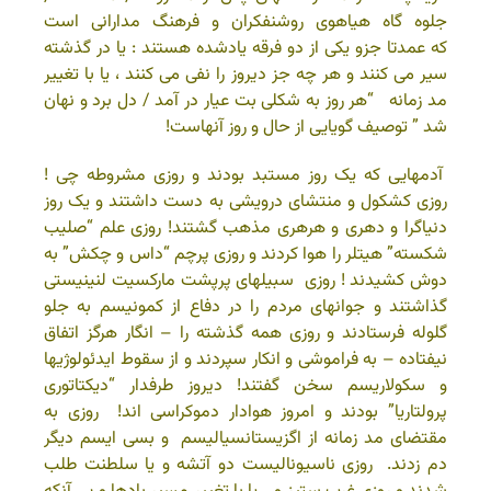
جلوه گاه هیاهوی روشنفکران و فرهنگ مدارانی است
که عمدتا جزو یکی از دو فرقه یادشده هستند : یا در گذشته
سیر می کنند و هر چه جز دیروز را نفی می کنند ، یا با تغییر
مد زمانه “هر روز به شکلی بت عیار در آمد / دل برد و نهان
شد ” توصیف گویایی از حال و روز آنهاست!
آدمهایی که یک روز مستبد بودند و روزی مشروطه چی !
روزی کشکول و منتشای درویشی به دست داشتند و یک روز
دنیاگرا و دهری و هرهری مذهب گشتند! روزی علم “صلیب
شکسته” هیتلر را هوا کردند و روزی پرچم “داس و چکش” به
دوش کشیدند ! روزی سبیلهای پرپشت مارکسیت لنینیستی
گذاشتند و جوانهای مردم را در دفاع از کمونیسم به جلو
گلوله فرستادند و روزی همه گذشته را – انگار هرگز اتفاق
نیفتاده – به فراموشی و انکار سپردند و از سقوط ایدئولوژیها
و سکولاریسم سخن گفتند! دیروز طرفدار “دیکتاتوری
پرولتاریا” بودند و امروز هوادار دموکراسی اند! روزی به
مقتضای مد زمانه از اگزیستانسیالیسم و بسی ایسم دیگر
دم زدند. روزی ناسیونالیست دو آتشه و یا سلطنت طلب