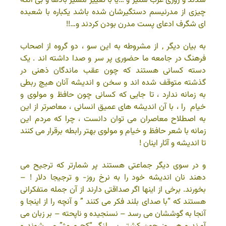
شدند و روزی غرب ستیز و …یا با تغییر مسیر بادها و بی آنکه
چیزی از مدرنیسم دستگیرشان شده باشد یکباره با شعبده
ای شگرف ادعای پست مدرن بودن کردند و…!!
به بیان دیگر , از مشروطه به این سو ، دو گروه از اصحاب
فرهنگ در جامعه ما حضوری پر سر و صدا داشته اند . یک
دسته کسانی هستند که چون عقب ماندگان ذهنی در
گذشته متوقف شده اند و سخن و اندیشه آنان هیچ ربطی
به زمانه ندارد ، تا جایی که کسانی چون حافظ و مولوی و
خیام را ، با آن اندیشه های عمیق انسانی ، معاصرتر از این
به اصطلاح معاصران می توان دانست ، چرا که مردم این
زمانه با شعر حافظ و خیام و مولوی بهتر رابطه برقرار می کنند
تا اندیشه و آثار اینان !
و در سوی دیگر جماعتی هستند پر شمارتر که ترجیح می
دهند نان اندیشه خود را به نرخ روز- و ترجیجا دلار ! –
بخورند. برخی از اینها اگر صداقتی دارند از آن جمله متفکرانی
هستند که “با صدای بلند فکر می کنند ” و آنچه را از اینجا و
آنجا به گوششان می رسد – نسنجیده و ناپحته – بر زبان می