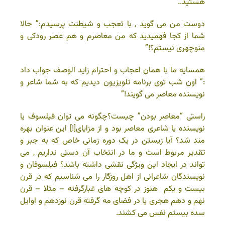
هستید..”
دوست من می گوید , با تعجب و شیطنت پرسیدم:” حالا
شما از کجا فهمیدید که من معاصرم و هم عصر رودکی و
منوچهری نیستم؟!”
همسایه ما با همان اعجاب و احترام زاید الوصف جواب داد
:” اون شب توی برنامه تلویزیون دیدیم که به شما شاعر و
نویسنده معاصر می گویند!”
راستی “معاصر بودن” چیست؟چگونه می توان فیلسوف یا
نویسنده یا شاعری معاصر بود و از مزایای[!] این عنوان بهره
مند شد؟ آیا زیستن در یک دوره زمانی خاص که به جبر و
تقدیر مربوط است و ما در انتخاب آن دستی نداریم , می
تواند در ایجاد این ویژگی نقشی داشته باشد؟ فیلسوفان و
نویسندگان شاعرانی از اهل روزگار را می شناسیم که در قرن
بیست و یکم هنوز در کوچه های غبارگرفته – مثلا – قرن
نهم و دهم هجری یا در فضای مه گرفته قرن نوزدهم و اوایل
سده بیستم نفس می کشند.