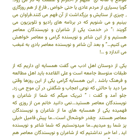
مواقع با هاله ای مبهم از احترام و عظمت به کار می رود.
گویا بسیاری از مردم عادی یا حتی خواص , فارغ از هم روزگاری
, چیزی از ستایش و بزرگداشت از آن فهم می کنند.فراوان می
بینیم و می شنویم که در برنامه های رادیو و تلویزیون می
گویند :” در خدمت یکی از شاعران و نویسندگان معاصر
هستیم و از این شاعر و نویسنده گرامی و معاصر خواهش
می کنیم…” و بعد آن شاعر و نویسنده معاصر بادی به غبغب
می اندازد و …!
یکی از دوستان اهل ادب می گفت همسایه ای داریم که از
طبقات متوسط جامعه است و علی القاعده باید اهل مطالعه
و فرهنگ باشد , این همسایه گرامی یکی از این روزها وقتی
مرا دید با حالتی که نوعی اعجاب و شگفتی در آن موج می زد,
جلو آمد و گفت : ” تبریک میگم که شما از شاعران و
نویسندگان معاصر هستید…نمی دانید خانم من از روزی که
فهمیده یکی از همسایه های ما از شاعران و نویسندگان
معاصر هستند چقدر خوشحال است…ما پیش فامیل خیلی
پز شما رو میدیم…ما میدونستیم که شما شاعر و نویسنده
اید , اما خبر نداشتیم که از شاعران و نویسندگان معاصر هم