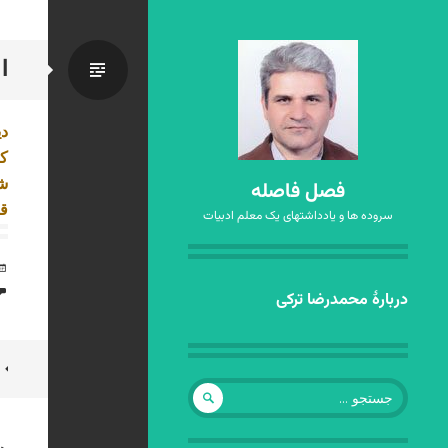
ا
استاندا
د
ک
ش
فصل فاصله
قا
سروده ها و یادداشتهای یک معلم ادبیات
رفتن
دربارهٔ محمدرضا ترکی
به
نوشته‌ها
ن
جستجو
ن
برای: