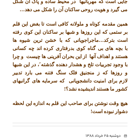
جایی است که مهربانیها در محیط ساده و پاک آن شکل
می گیرد و هویت روحی ساکنان آن را شکل می دهد…
همین مقدمه کوتاه و ملولانه کافی است تا بغض این قلم
بر ستمی که این روزها و شبها بر ساکنان این کوی رفته
است بترکد…ماجراجویانی که با خشن ترین شیوه ها
با بچه های بی گناه کوی بدرفتاری کرده اند چه کسانی
هستند و اهداف آنها از این بحران آفرینی ها چیست و چرا
با وجود تجربیات تلخ و هشدار دهنده گذشته َ، در این شبها
و روزها که ز منجنیق فلک سنگ فتنه می بارد تدبیر
لازم برای امنیت دانشجویانی که سرمایه های گرانبهای
کشور ما هستند اندیشیده نشد؟!
هیچ وقت نوشتن برای صاحب این قلم به اندازه این لحظه
دشوار نبوده است!
تاریخ
دوشنبه ۲۵ خرداد ۱۳۸۸