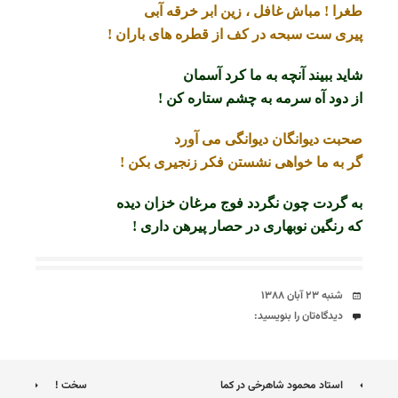
طغرا ! مباش غافل ، زین ابر خرقه آبی
پیری ست سبحه در کف از قطره های باران !
شاید ببیند آنچه به ما کرد آسمان
از دود آه سرمه به چشم ستاره کن !
صحبت دیوانگان دیوانگی می آورد
گر به ما خواهی نشستن فکر زنجیری بکن !
به گردت چون نگردد فوج مرغان خزان دیده
که رنگین نوبهاری در حصار پیرهن داری !
تاریخ
شنبه ۲۳ آبان ۱۳۸۸
دیدگاه‌ها
دیدگاه‌تان را بنویسید:
ناوبری
استاد محمود شاهرخی در کما
سخت !