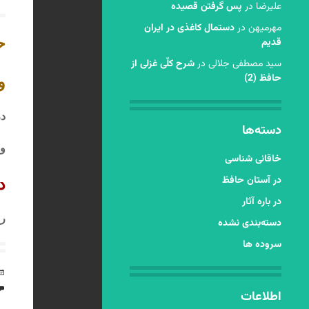
عليرضا
در
پس گرفتن قصیده
مهرمیهن
در
دستمال کاغذی در ایران
ح
قدیم
سید مصطفی جلالی
در
شرح کلّی غزلی از
حافظ (2)
و
د
دسته‌ها
و 
خاقانی شناسی
در آستان حافظ
د
در باره آثار
را
دسته‌بندی نشده
سروده ها
اطلاعات