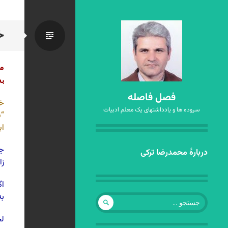
خ
استاندا
مغ
به
فصل فاصله
خس
سروده ها و یادداشتهای یک معلم ادبیات
“ن
ای
جا
رفتن
دربارهٔ محمدرضا ترکی
زا
به
نوشته‌ها
اگ
به
جستجو
برای:
لح