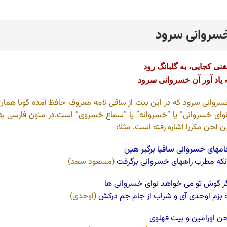
سروانی سرود
رد
نی کجایی، به گلبانگ رود
 یاد آور آن خسروانی سرود
روانی سرود که در این بیت از
ساقی نامه
معروف حافظ آمده گویا همان
وای خسروانی” یا “خسروانه” یا “سماع خسروی” است.در متون فارسی به
ن لحن مکررا اشاره رفته است. مثلا:
مهای خسروانی ساقیا برگیر هین
نکه مطرب راههای خسروانی برگرفت
(مسعود سعد)
ر گوش تو می خواهد نوای خسروانی ها
 بزم اوحدی آی و شراب از جام جم درکش
(اوحدی)
ن اورامین و بیت فهلوی