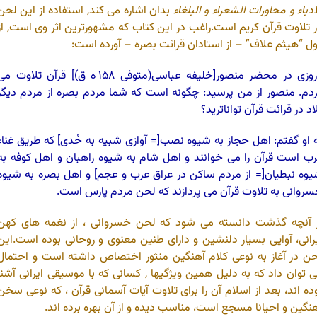
ادباء و محاورات الشعراء و
البلغاء
بدان اشاره می کند, استفاده از این لحن
 تلاوت قرآن کریم است.راغب در این کتاب که مشهورترین اثر وی است, از
ل “هیثم علاف” – از استادان قرائت بصره – آورده است:
روزی در محضر منصور[خلیفه عباسی(متوفی ۱۵۸ ه ق)] قرآن تلاوت م
دم. منصور از من پرسید: چگونه است که شما مردم بصره از مردم دیگر
اد در قرائت قرآن تواناترید؟
 او گفتم: اهل حجاز به شیوه نصب[= آوازی شبیه به حُدی] که طریق غناء
ب است قرآن را می خوانند و اهل شام به شیوه راهبان و اهل کوفه به
وه نبطیان[= از مردم ساکن در عراق عرب و عجم] و اهل بصره به شیوه
روانی به تلاوت قرآن می پردازند که لحن مردم پارس است.
 آنچه گذشت دانسته می شود که لحن خسروانی ، از نغمه های کهن
رانی، آوایی بسیار دلنشین و دارای طنین معنوی و روحانی بوده است.این
ن در آغاز به نوعی کلام آهنگین منثور اختصاص داشته است و احتمال
 توان داد که به دلیل همین ویژگیها , کسانی که با موسیقی ایرانی آشنا
ده اند، بعد از اسلام آن را برای تلاوت آیات آسمانی قرآن ، که نوعی سخن
نگین و احیانا مسجع است، مناسب دیده و از آن بهره برده اند.