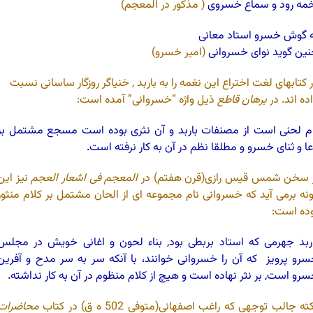
مه رود و سماع خسروی
( مذکور در المعجم)
 گوش خسرو استاد معانی
ین گوید نوای خسروانی
(امیر خسرو)
 کتابهای لغت اختراع این نغمه را به باربد , خنیاگر روزگار ساسانی نسبت
ده اند. در
برهان قاطع
ذیل واژه “خسروانی” آمده است:
م لحنی است از مصنفات باربد و آن نثری بوده است مسجع مشتمل بر
ا و ثنای خسرو و مطلقا نظم در آن به کار نرفته است.
ز سخن شمس قیس رازی(قرن هفتم) در
المعجم فی اشعار العجم
نیز این
نه برمی آید که خسروانی نام مجموعه ای از الحان مشتمل بر کلام منثور
ده است:
ربد جهرمی که استاد بربطی بود, بناء لحون و اغانی خویش در مجلس
رو پرویز که آن را خسروانی خوانند، با آنکه سر به سر مدح و آفرین
رو است, بر نثر نهاده است و هیچ از کلام منظوم در آن به کار نداشته.
ته جالب توجهی که راغب اصفهانی(متوفی 502 ه ق) در کتاب
محاضرات