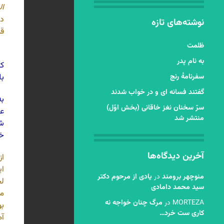
ال
در
نوشته‌های تازه
قو
ظلمت
به نام پدر
کر
سفرنامۀ رنج
بل
گفتند فسانه ای و در خواب شدند
به
سرّ سخنان نغز خاقانی (بخش اوّل)
عر
منتشر شد
شی
خس
آخرین دیدگاه‌ها
از
ای
منوچهر برومند
در
یادی از مرحوم دکتر
لح
سید محمد دامادی
می
MORTEZA
در
مرگ چنان خواجه نه
بو
کاری ست خرد…
آه