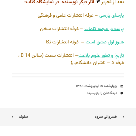
بعد از تحریر
۳
:
آثار دیگر نویسنده در نمایشگاه کتاب:
پارسای پارسی
– غرفه انتشارات علمی و فرهنگی
پرسه در عرصه کلمات
– غرفه انتشارات سخن
هنوز اول عشق است
– غرفه انتشارات تکا
تاریخ و تطور علوم بلاغت
– انتشارات سمت (سالن 14 B ،
غرفه ۵ – ناشران دانشگاهی)
تاریخ
چهارشنبه ۱۵ اردیبهشت ۱۳۸۹
دیدگاه‌ها
دیدگاه‌تان را بنویسید:
ناوبری
خسروانی سرود
سلوک
نوشته