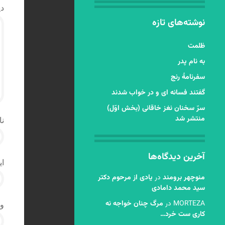
دی
نوشته‌های تازه
ظلمت
به نام پدر
سفرنامۀ رنج
گفتند فسانه ای و در خواب شدند
سرّ سخنان نغز خاقانی (بخش اوّل)
منتشر شد
نا
آخرین دیدگاه‌ها
ای
منوچهر برومند
در
یادی از مرحوم دکتر
سید محمد دامادی
MORTEZA
در
مرگ چنان خواجه نه
و
کاری ست خرد…