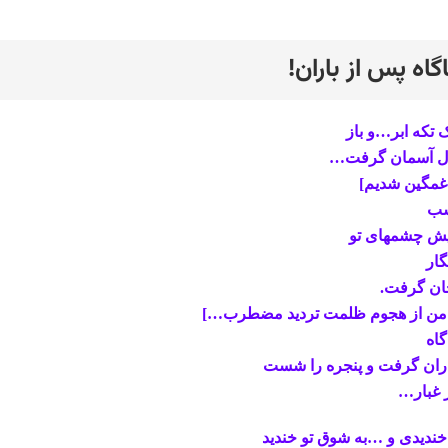
اگاه پس از باران!
رد
 تکه ابر…و باز
ل آسمان گرفت…
غمگین شدیم]
ب
یش چشمهای تو
گار
ان گرفت.
 من از هجوم ظلمت تردید مضطرب…]
گاه
ران گرفت و پنجره را شست
 غبار…
خندیدی و …به شوق تو خندید