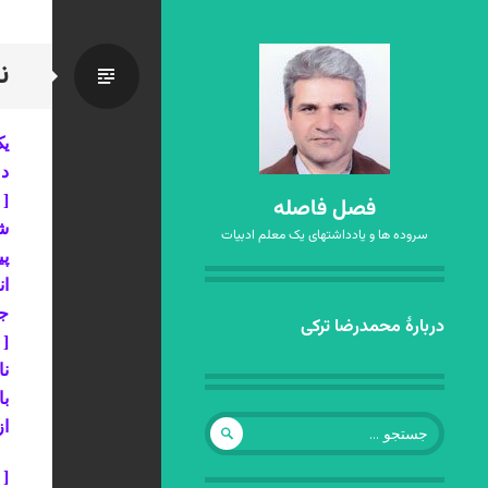
ن
استاندا
یک
د
[ 
فصل فاصله
ش
سروده ها و یادداشتهای یک معلم ادبیات
پ
ان
ج
رفتن
دربارهٔ محمدرضا ترکی
[
به
نا
نوشته‌ها
با
جستجو
از
برای:
[ 