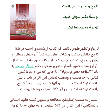
تاریخ و تطور علوم بلاغت
نوشتۀ دکتر شوقی ضیف
ترجمۀ محمدرضا ترکی
تاریخ و تطور علوم بلاغت
که کتاب ارزشمندی است در بارۀ
تاریخ دانش بلاغت و شاخه های سه گانۀ آن -یعنی معانی و
بیان و بدیع- تجدید چاپ شد. این کتاب ترجمه ای است از
اثر ارجمند محقق نامدار مصری مرحوم دکتر
شوقی ضیف
به
نام ”
البلاغه تطور و تاریخ
” .تا جایی که می دانم تا کنون
کتابی به جامعیت و وسعت تحلیل این اثر در باب دانش
بلاغت نوشته نشده است و آنها که چیزی در زمینۀ تاریخ
بلاغت نوشته اند از این اثر دکتر ضیف بهره ها برده اند.
انتشارات سمت (سازمان مطالعه و تدوین کتب علوم انسانی
دانشگاهها) این اثر را در ۵۴۶ صفحه و به بهای ۸۰۰۰ تومان