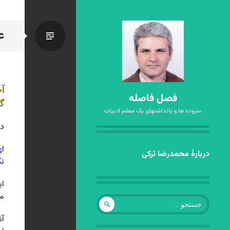
ع
استاندا
آخ
فصل فاصله
گر
سروده ها و یادداشتهای یک معلم ادبیات
در
ای
رفتن
دربارهٔ محمدرضا ترکی
نگ
به
نوشته‌ها
ای
مم
جستجو
برای:
آن