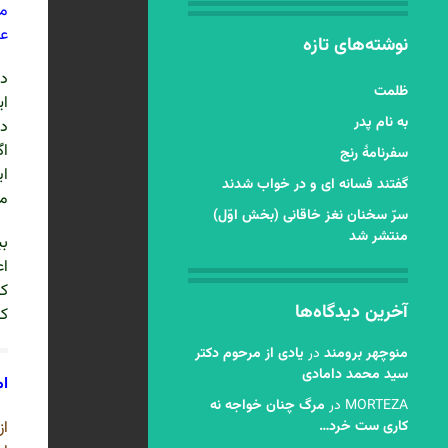
مر
عک
نوشته‌های تازه
در
ظلمت
ای
به نام پدر
دق
اگ
سفرنامۀ رنج
ای
گفتند فسانه ای و در خواب شدند
مف
سرّ سخنان نغز خاقانی (بخش اوّل)
منتشر شد
بی
اع
کل
آخرین دیدگاه‌ها
کر
منوچهر برومند
در
یادی از مرحوم دکتر
سید محمد دامادی
ام
MORTEZA
در
مرگ چنان خواجه نه
کاری ست خرد…