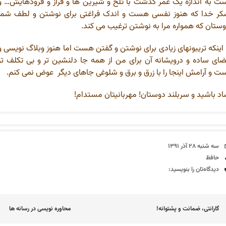
ت به اندازه یک عمر گذشت با تلخ و شیرین ها و فراز و فرودهایش… و
ر خدا که هنوز نفسی هست و اندک فراغتی برای نوشتن و لطف شما
ستان که همواره مرا به نوشتن ترغیب می کند.
 اینکه تریبونهای زیادی برای نوشتن و گفتن هست اما هنوز وبلاگ نویسی و
ای ساده و درویشانه آن برای من از همه جا دلنشین تر و بی تکلف تر
ت و آرامش اینجا را با زرق و برق و شلوغی جاهای دیگر عوض نمی کنم.
د باشید و سربلند دوستان! مهربانیتان مستدام!
تاریخ
سه شنبه ۲۸ آذر ۱۳۹۱
برچسب‌ها
حافظ
دیدگاه‌ها
دیدگاه‌تان را بنویسید:
اوبری
گارانتی، ضمانت و پشتوانه!
محاوره نویسی در رسانه ها