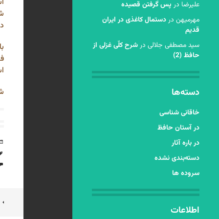
اس
عليرضا
در
پس گرفتن قصیده
شک
مهرمیهن
در
دستمال کاغذی در ایران
دو
قدیم
سید مصطفی جلالی
در
شرح کلّی غزلی از
با
حافظ (2)
فض
اس
دسته‌ها
شا
خاقانی شناسی
در آستان حافظ
در باره آثار
دسته‌بندی نشده
سروده ها
ن
اطلاعات