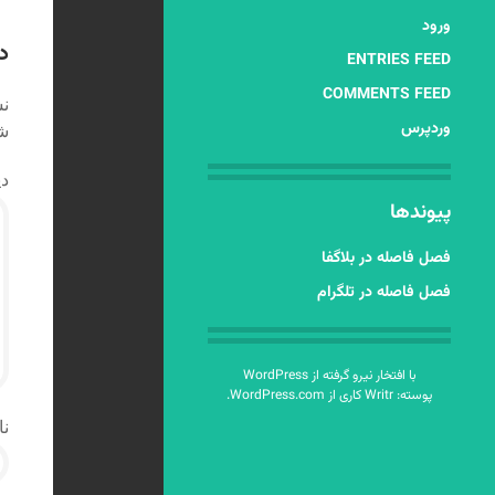
ن
ورود
د
ENTRIES FEED
COMMENTS FEED
نش
وردپرس
شد
دی
پیوندها
فصل فاصله در بلاگفا
فصل فاصله در تلگرام
با افتخار نیرو گرفته از WordPress
پوسته: Writr کاری از
WordPress.com
.
نا