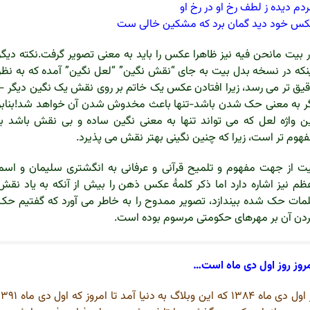
دم دیده ز لطف رخ او در رخ او
س خود دید گمان برد که مشکین خالی ست
 بیت مانحن فیه نیز ظاهرا عکس را باید به معنی تصویر گرفت.نکته دیگر
نکه در نسخه بدل بیت به جای “نقش نگین” “لعل نگین” آمده که به نظر
یق تر می رسد، زیرا افتادن عکس یک خاتم بر روی نقش یک نگین دیگر –
ر به معنی حک شدن باشد-تنها باعث مخدوش شدن آن خواهد شد!بنابر
ن واژه لعل که می تواند تنها به معنی نگین ساده و بی نقش باشد با
هوم تر است، زیرا که چنین نگینی بهتر نقش می پذیرد.
ت از جهت مفهوم و تلمیح قرآنی و عرفانی به انگشتری سلیمان و اسم
ظم نیز اشاره دارد اما ذکر کلمۀ عکس ذهن را بیش از آنکه به یاد نقش
مات حک شده بیندازد، تصویر ممدوح را به خاطر می آورد که گفتیم حک
دن آن بر مهرهای حکومتی مرسوم بوده است.
روز روز اول دی ماه است…
از اول دی ماه ۱۳۸۴ که این وبلاگ به دنیا آمد تا امروز که اول دی