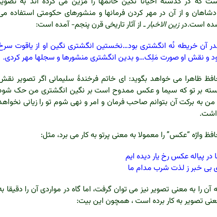
ت که در گذشته احیانا نگین خاتمها را مزین می کرده اند به تصویر
دشاهان و از آن در مهر کردن فرمانها و منشورهای حکومتی استفاده می
ده است.در
زین الاخبار
ـ از آثار تاریخی قرن پنجم- آمده است:
در آن خریطه نُه انگشتری بود…نخستین انگشتری نگین او از یاقوت سرخ
د و نقش او صورت مَلِک…و بدین انگشتری منشورها و سجلها مهر کردی.
فظ ظاهرا می خواهد بگوید: ای خاتم فرخندۀ سلیمانی اگر تصویر نقش
ته بر تو که سیما و عکس ممدوح است بر نگین انگشتری من حک شود
من به برکت آن بتوانم صاحب فرمان و امر و نهی شوم تو را زیانی نخواهد
اشت.
فظ واژه “عکس” را معمولا به معنی پرتو به کار می برد، مثل:
 در پیاله عکس رخ یار دیده ایم
 بی خبر ز لذت شرب مدام ما
 آن را به معنی تصویر نیز می توان گرفت، اما گاه در مواردی آن را دقیقا به
نی تصویر به کار برده است ، همچون این بیت: