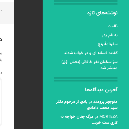
ن
نوشته‌های تازه
ن
ظلمت
به نام پدر
د
سفرنامۀ رنج
گفتند فسانه ای و در خواب شدند
نش
شد
سرّ سخنان نغز خاقانی (بخش اوّل)
منتشر شد
دی
آخرین دیدگاه‌ها
منوچهر برومند
در
یادی از مرحوم دکتر
سید محمد دامادی
MORTEZA
در
مرگ چنان خواجه نه
کاری ست خرد…