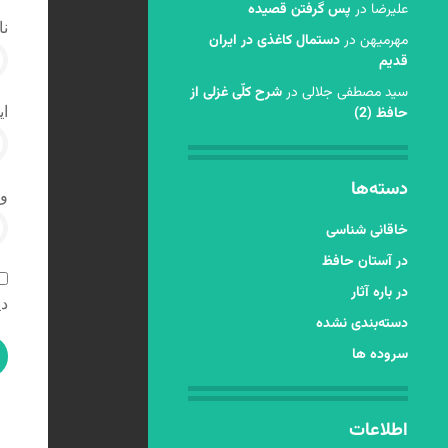
عليرضا
در
پس گرفتن قصیده
نا
مهرمیهن
در
دستمال کاغذی در ایران
قدیم
سید مصطفی جلالی
در
شرح کلّی غزلی از
ای
حافظ (2)
دسته‌ها
و
خاقانی شناسی
در آستان حافظ
در باره آثار
دی
دسته‌بندی نشده
سروده ها
اطلاعات