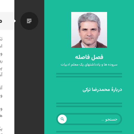
م
استاندا
تک
اس
وج
فصل فاصله
رو
سروده ها و یادداشتهای یک معلم ادبیات
پی
آم
آن
رفتن
دربارهٔ محمدرضا ترکی
و 
به
نوشته‌ها
و 
هف
جستجو
برای:
یک