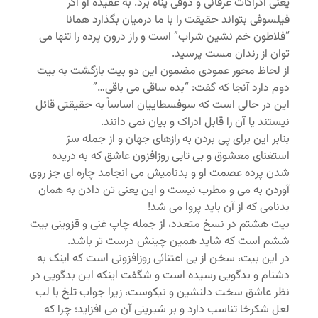
یعنی ادراکات عرفانی و ذوقی پناه برد. به عقیده او اگر
فیلسوفی بتواند حقیقت را با ما درمیان بگذارد همانا
“فلاطون خم نشین شراب” است و راز درون پرده را تنها می
توان از رندان مست پرسید.
از لحاظ محور عمودی مضمون این دو بیت بازگشت به بیت
دوم دارد آنجا که گفت: “بده ساقی می باقی…”
این در حالی است که سوفسطاییان اساساً به حقیقتی قائل
نیستند یا آن را قابل ادراک و بیان نمی دانند.
بنابر این برای پی بردن به رازهای جهان و از جمله سرّ
استغنای معشوق و بی تابی روزافزون عاشق که به دریده
شدن پرده عصمت او و بدنامیش می انجامد چاره ای جز روی
آوردن به می و مطرب نیست و این یعنی تن دادن به همان
بدنامی که از آن باید پروا می شد!
بیت هشتم در نسخ متعدد، از جمله چاپ غنی و قزوینی بیت
ششم است که شاید همین چینش درست تر باشد.
در این بیت، سخن از بی اعتنائی روزافزونی است که اینک به
دشنام و بدگویی رسیده است و شگفت اینکه این بدگویی در
نظر عاشق سخت دلنشین و نیکوست، زیرا جواب تلخ با لب
لعل شکرخا تناسب دارد و بر شیرینی آن می افزاید؛ چرا که