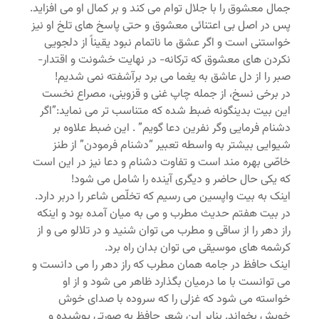
جمال معشوق را با جلال توام می کند و بر کمال او می افزاید.
پس در اصل بی اعتنائی معشوق و حتی پاسخ های تلخ او نیز
خواستنی است و اگر عشق ما ناتمام نبود یقیناً از دلجویی
نکردن های معشوق که ترکانه- در نهایت خشونت و اقتدار-
صبر را از دل عاشق به یغما می برد برآشفته نمی شدیم!
در برخی نسخ، از جمله چاپ غنی و قزوینی، مصراع نخست
این بیت بدینگونه ضبط شده که متناسب تر می نماید:”اگر
دشنام فرمایی وگر نفرین دعا گویم” . این ضبط علاوه بر
شیوایی بیشتر به واسطه تعبیر “دشنام فرمودن” از طنز
خاصّی بهره مند است و تفاوت دشنام و دعا نیز در این است
که یکی حال حاضر و دیگری آینده را شامل می شود!
اینک به بیت واپسین می رسیم که تخلّص شاعر را دربر دارد.
در بیت هفتم حدیث مطرب و می به میان آمده بود و اینکه
راز دهر را از ساقی و مطرب می توان شنید و در تلالو می و از
کرشمه های موسیقی می توان بدان راه برد.
اینک حافظ در جامه همان مطرب که راز دهر را می دانست و
می توانست با ما درمیان بگذارد ظاهر می شود و از او
خواسته می شود که غزلی را که سروده با صدای خوش
خویش بخواند. بنابر این شعر حافظ به صورتی پوشیده و