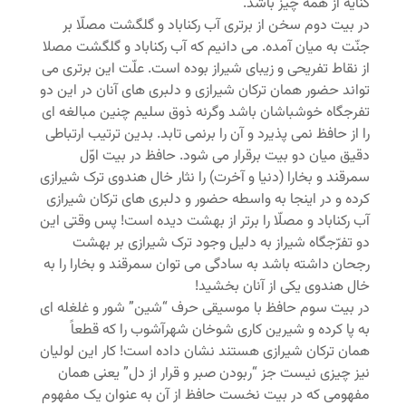
کنایه از همه چیز باشد.
در بیت دوم سخن از برتری آب رکناباد و گلگشت مصلّا بر
جنّت به میان آمده. می دانیم که آب رکناباد و گلگشت مصلا
از نقاط تفریحی و زیبای شیراز بوده است. علّت این برتری می
تواند حضور همان ترکان شیرازی و دلبری های آنان در این دو
تفرجگاه خوشباشان باشد وگرنه ذوق سلیم چنین مبالغه ای
را از حافظ نمی پذیرد و آن را برنمی تابد. بدین ترتیب ارتباطی
دقیق میان دو بیت برقرار می شود. حافظ در بیت اوّل
سمرقند و بخارا (دنیا و آخرت) را نثار خال هندوی ترک شیرازی
کرده و در اینجا به واسطه حضور و دلبری های ترکان شیرازی
آب رکناباد و مصلّا را برتر از بهشت دیده است! پس وقتی این
دو تفرّجگاه شیراز به دلیل وجود ترک شیرازی بر بهشت
رجحان داشته باشد به سادگی می توان سمرقند و بخارا را به
خال هندوی یکی از آنان بخشید!
در بیت سوم حافظ با موسیقی حرف “شین” شور و غلغله ای
به پا کرده و شیرین کاری شوخان شهرآشوب را که قطعاً
همان ترکان شیرازی هستند نشان داده است! کار این لولیان
نیز چیزی نیست جز “ربودن صبر و قرار از دل” یعنی همان
مفهومی که در بیت نخست حافظ از آن به عنوان یک مفهوم