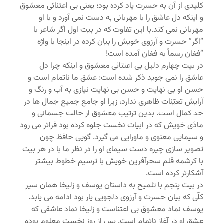
کلیدی از آن به حسرت یاد کرده بود؛ یعنی بی اعتنائی معشوق
و اینکه دل عاشق را با مهربانی به دست نمی آورد و با او
مهربانی نمی کند.با این تفاوت که در بیت اول اگر شاعر با
“اگر” حسرت و آرزوی خویش را بیان کرده در اینجا با واژه
“فغان رسماً به فغان آمده است!
در بیت چهارم دلیل بی اعتنائی معشوق و اینکه چرا دل
عاشق را نمی جوید ذکر شده است: عشق ما ناتمام است و
حسن او بی نهایت و حسن بی نهایت نیازی به آب و رنگ و
آرایش تعیّنات ظاهری ندارد، زیرا او جامع جمیع جمال ها در
حد کمال است. بدین ترتیب معشوق از حالت جسمانی و
مادّی خویش که در ابیات نخست جلوه کرده بود فراتر می رود
و سیمایی معنوی و ماورایی می گیرد. گویی حافظ چون
تصویر سازی چیره دست سیمای او را در نظر ما با در هر بیت
با کرشمه قلم سحرآفرین خویش با ترسیم خطوط بیشتر
آشکارتر کرده است.
در بیت پنجم با تلمیح به داستان یوسف و زلیخا همان سیر
کلّی که بیان حسرت و آرزوی دلجویی یار بود ادامه می یابد.
یوسف نماد معشوق بی اعتناست و زلیخا نماد عاشقی که
عشق او در آغاز ناتمام است. پس از روز نخست معلوم بوده