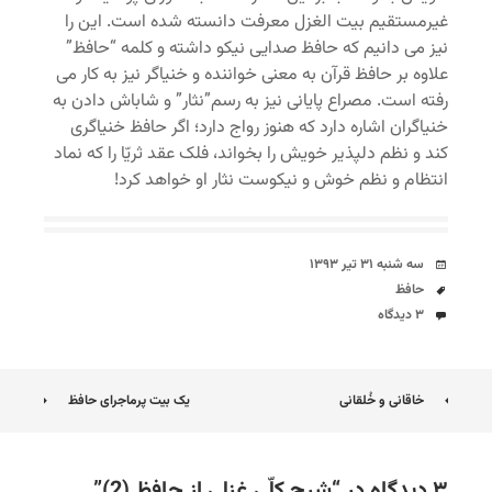
غیرمستقیم بیت الغزل معرفت دانسته شده است. این را
نیز می دانیم که حافظ صدایی نیکو داشته و کلمه “حافظ”
علاوه بر حافظ قرآن به معنی خواننده و خنیاگر نیز به کار می
رفته است. مصراع پایانی نیز به رسم”نثار” و شاباش دادن به
خنیاگران اشاره دارد که هنوز رواج دارد؛ اگر حافظ خنیاگری
کند و نظم دلپذیر خویش را بخواند، فلک عقد ثریّا را که نماد
انتظام و نظم خوش و نیکوست نثار او خواهد کرد!
تاریخ
سه شنبه ۳۱ تیر ۱۳۹۳
برچسب‌ها
حافظ
دیدگاه‌ها
۳ دیدگاه
ناوبری
خاقانی و خُلقانی
یک بیت پرماجرای حافظ
نوشته
۳ دیدگاه در “
شرح کلّی غزلی از حافظ (2)
”