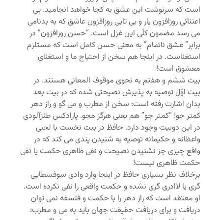
است که سرنوشت این عشق به کجا خواهد انجامید. بی
اعتنائی روزافزون یار و بی تابی روزافزون عاشق که به بدنامی
می رسد مضمون کلّی این غزل است. “حسن روزافزون” در
برابر” عشق ناتمام” به معنی حسن کامل است که مستلزم
استغناست. در اینجا هم سخن از احتیاج ما و استغنای
معشوق است!
بیت ششم و هفتم به نحوی موقوف المعانی هستند. در
بیت اوّل توصیه به پذیرش نصیحتی شده که در بیت بعد
بدان اشارت رفته است: سخن از مطرب و می گو و راز دهر
کمتر جو! “کمتر جو” هم یعنی هرگز مجو. پارادکس طنزآلودی
در این دوبیت وجود دارد. حافظ در بیت نخست با لحنی
واعظانه و حکیمانه توصیه به شنیدن پندی می کند که در
واقع چیزی جز نشنیدن نصیحت و نفی ظاهری حکمت یا نفی
حکمت ظاهری نیست!
برخلاف نظر بسیاری حافظ در اینجا وارد وادی سوفسطایی
گری یا لاادری گری نشده و حکمت واقعی را نفی نکرده است.
او معتقد است که راز دهر را با حکمت و فلسفه نمی توان
دریافت و برای دریافت حقیقت جهان باید به می و مطرب؛