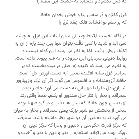
که کس نگشود و نگشاید به حکمت این معما را
غزل گفتیّ و دُر سفتی بیا و خوش بخوان حافظ
که بر نظم تو افشاند فلک عِقد ثریّا را
در نگاه نخست ارتباط چندانی میان ابیات این غزل به چشم
نمی آید و شاید با کمی دقّت بتوان تنها بین چند پاره از آن به
تکلّف ربطی یافت، امّا به نظر می رسد این گونه نیست و
روابط دقیقی سرتاپای این سروده را به هم پیوند داده است.
به نظرم می رسد که کلیدواژه اصلی در بیت نخست که بر
سراسر غزل سایه افکنده تعبیر “به دست آوردن دل” است.
حافظ آرزومندانه و با افسوس می گوید اگر آن ترک و زیباروی
شیرازی دل ما را با مهربانی به دست می آورد حاضر بودم
سمرقند و بخارا را نثار خال هندوی او بکنم. طبعاً وقتی رند
تهیدستی چون حافظ که سال ها دفتر او در گرو صهبا بوده
سخن از بخشش دو شهر بزرگ یعنی سمرقند و بخارا به میان
می آورد نباید به عین آن دو شهر نظر داشته باشد. سمرقند
که مرکز قدرت حکومتی و دنیوی و بخارا که مرکز دینی آن
روزگار بوده می تواند استعاره از دنیا و دین یا دنیا و آخرت و