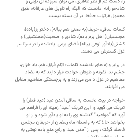
را، دست کم از نظر ظاهری، می توان سروده ای بزمی و
شادخوارانه دانست که البتّه راه تاویل های عارفانه، طبق
معمول غزلیّات حافظ، در آن بسته نیست.
کلمات ساقی، حریف(به معنی هم پیاله)، دختر رز(باده)،
مجلسیان( اهل بزم باده)، شادی و صحبت(همنشینی) و
کشتی(یادآور نوعی پیاله) فضای بزمی یادشده را در سرتاسر
غزل گسترش می دهند.
در برابر واژه های یادشده کلمات: ایّام فراق، غم، باد خزان،
چشم بد، تفرقه و طوفان حوادث قرار دارند که به تضاد
مفاهیم در غزل دامن می زند و به برجستگی مفاهیم مقابل
می افزایند.
خواجه در بیت نخست به ساقی آمدن عید (عید فطر) را
تبریک می گوید و این تبریک “عید” زمینه ای را فراهم می
آورد که “مواعید” گذشته وی را به او یادآور شود و از او
بخواهد حالا که به واسطه ماه رمضان از حریفان مجلس
فاصله گرفته ، پس از آمدن عید و رفع منع باده نوشی به