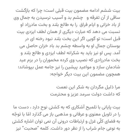
بیت ششم ادامه مضمون بیت قبلی است؛ چرا که بازگشت
ساقی از آن تفرقه و چشم بد و آسیب نرسیدن به جمال وی
از باد خزانی و ایام فراق را به طالع بلند و بخت مادرزاد او
نسبت می دهد که عبارت دیگری از همان لطف ایزدی بیت
قبل است؛ تو گویی اگر این بخت بلند نبود رخنه ای در
بوستان جمال او به واسطه چشم بد باد خزان حاصل می
آمد. پس او نیز باید به شکرانه لطف ایزدی و طالع بلند و
بخت مادرزادی که نصیب وی کرده مخموران را در بزم عید
شادمان سازد و مواعید پیشین را نیز جامه عمل بپوشاند؛
همچون مضمون این بیت دیگر خواجه:
مرا ذلیل مگردان به شکر این نعمت
که داشت دولت سرمد عزیز و محترمت
بیت پایانی با تلمیح آشکاری که به کشتی نوح دارد ، دست ما
را در تاویل معنوی و عرفانی و مذهبی باز می گذارد امّا با توجّه
به فضای کلّی غزل و ارتباطات درونی آن نمی توان اشاره کشتی
به نوعی جام شراب را از نظر دور داشت. کلمه “صحبت” نیز