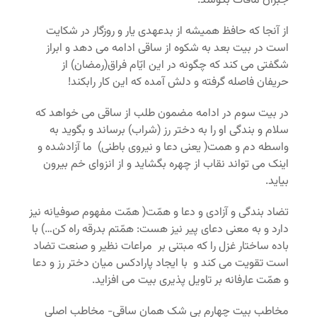
جبران مافات بکوشد.
از آنجا که حافظ همیشه از بدعهدی یار و روزگار در شکایت
است در بیت بعد به شکوه از ساقی ادامه می دهد و ابراز
شگفتی می کند که چگونه در این ایّام فراق(رمضان) از
حریفان فاصله گرفته و دلش آمده که این کار رابکند!
در بیت سوم در ادامه مضمون طلب از ساقی می خواهد که
سلام و بندگی او را به دختر رز (شراب) برساند و بگوید به
واسطه دم و همت( یعنی دعا و نیروی باطنی) ما آزادشده و
اینک می تواند نقاب از چهره بگشاید و از انزوای خم بیرون
بیاید.
تضاد بندگی و آزادی و دعا و همّت( همّت مفهوم صوفیانه نیز
دارد و به معنی دعای پیر نیز هست: همّتم بدرقه راه کن…) با
باده ساختار غزل را که مبتنی بر مراعات نظیر و صنعت تضاد
است تقویت می کند و با ایجاد پارادکس میان دختر رز و دعا
و همّت عارفانه بر تاویل پذیری بیت می افزاید.
مخاطب بیت چهارم بی شک همان ساقی- مخاطب اصلی