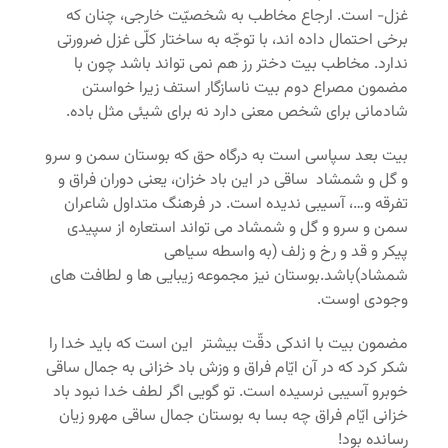
غزل- است. ارجاع مخاطب به شخصیّت خارجی، چنان که
برخی احتمال داده اند، با توجّه به ساختار کلّی غزل ضرورتی
ندارد. مخاطب بیت دختر رز هم نمی تواند باشد چون با
مضمون مصراع دوم بیت ناسازگار استف زیرا خواستن
شادمانی برای شخص معنی دارد نه برای شیئی مثل باده.
بیت بعد سپاسی است به درگاه حق که بوستان سمن و سرو
و گل و شمشاد ساقی در این باد خزان، یعنی دوران فراق و
تفرقه و…، آسیبی ندیده است. در فرهنگ متداول شاعران
سمن و سرو و گل و شمشاد می تواند استعاره از سپیدی
پیکر و قد و رخ و زلف (به واسطه سیاهی
شمشاد)باشد.بوستان نیز مجموعه زیبایی ها و لطافت های
وجودی اوست.
مضمون بیت با اندکی دقّت بیشتر این است که باید خدا را
شکر کرد که در آن ایّام فراق و وزش باد خزانی به جمال ساقی
خوبرو آسیبی نرسیده است. تو گویی اگر لطف خدا نبود باد
خزانی ایّام فراق چه بسا به بوستان جمال ساقی مهرو زیان
رسانده بود!